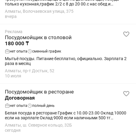
только кухонная,график 2/2 с 8 до 20 00.с нас обед и
своевременное зп,с вас ответственность, чистоплотность.
Алматы, Волочаевская улица, 375
Желательно проживающая в ближайшем...
вчера
Реклама
Посудомойщик в столовой
180 000 ₸
нет опыта
сменный график
Мытьё посуды. Питание бесплатно, официально. Зарплата 2
раза в месяц
Алматы, пр-т Достык, 52
10 июля
Посудомойщик в ресторане
Договорная
нет опыта
полный день
Белая посуда в ресторане График с 10.00-23.00 Оклад 10000
если на зарплате Оклад 9000 если наличными 500 тг
дорожные Зарплата каждые 2 недели
Алматы, ш. Северное кольцо, 32Б
сегодня