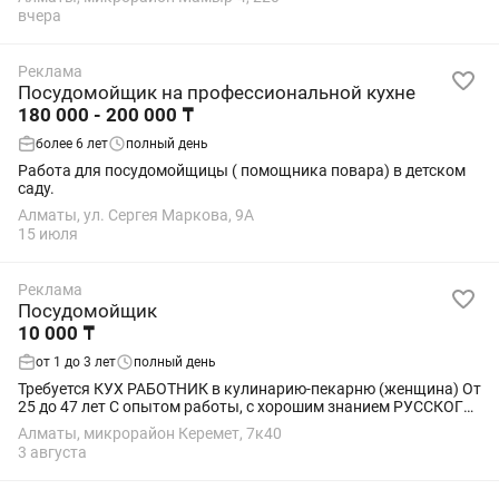
Содержание рабочего места в...
вчера
Реклама
Посудомойщик на профессиональной кухне
180 000 - 200 000 ₸
более 6 лет
полный день
Работа для посудомойщицы ( помощника повара) в детском
саду.
Алматы, ул. Сергея Маркова, 9А
15 июля
Реклама
Посудомойщик
10 000 ₸
от 1 до 3 лет
полный день
Требуется КУХ РАБОТНИК в кулинарию-пекарню (женщина) От
25 до 47 лет С опытом работы, с хорошим знанием РУССКОГО
ЯЗЫКА и тех процессов Аккуратность, обязательность,
Алматы, микрорайон Керемет, 7к40
скорость , порядочность и...
3 августа