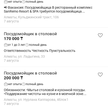
нет опыта
полный день
📢 Вакансия: Посудомойщица В ресторанный комплекс
SanRemo Resort & SPA требуется посудомойщица.
Обязанности: • Мытьё столовой и кухонной посуды; •
Алматы, Кульджинский тракт, 106
Поддержание чистоты на кухне и в моечной зоне; •...
7 августа
Посудомойщик в столовой
170 000 ₸
от 1 до 3 лет
полный день
Ответственность Честность Пунктуальность
Алматы, ул. Ладыгина, 33
7 августа
Посудомойщик в столовой
200 000 ₸
нет опыта
полный день
Обязанности: •Мытье столовой и кухонной посуды.
•Поддержание чистоты на кухне и в моечной зоне.
•Соблюдение санитарных норм и правил. Требования:
Алматы, ул. Нурлана Каппарова, 4блок1
•Ответственность и аккуратность. •Исполнительность и...
7 августа