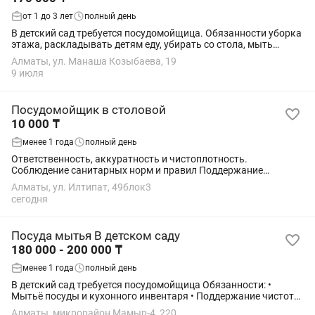
от 1 до 3 лет
полный день
В детский сад требуется посудомойщица. Обязанности уборка
этажа, раскладывать детям еду, убирать со стола, мыть
посуду, загружать и разгружать посудомойку, вынос мусора.
Алматы, ул. Манаша Козыбаева, 19
9 июля
Посудомойщик в столовой
10 000 ₸
менее 1 года
полный день
Ответственность, аккуратность и чистоплотность.
Соблюдение санитарных норм и правил Поддержание
чистоты посудомоечной зоны, раковин, оборудования и
Алматы, ул. Илтипат, 49блок3
рабочих поверхностей.
сегодня
Посуда мытья В детском саду
180 000 - 200 000 ₸
менее 1 года
полный день
В детский сад требуется посудомойщица Обязанности: •
Мытьё посуды и кухонного инвентаря • Поддержание чистоты
на кухне и в зоне мойки • Соблюдение санитарных норм •
Алматы, микрорайон Мамыр-4, 220