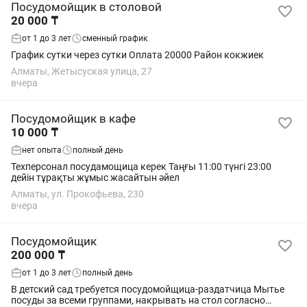
Посудомойщик в столовой
20 000 ₸
от 1 до 3 лет
сменный график
График сутки через сутки Оплата 20000 Район кокжиек
Алматы, Жетысуская улица, 27
вчера
Посудомойщик в кафе
10 000 ₸
нет опыта
полный день
Техперсонал посудамощица керек Таңғы 11:00 түнгі 23:00
дейін тұрақты жұмыс жасайтын әйел
Алматы, ул. Прокофьева, 230
вчера
Посудомойщик
200 000 ₸
от 1 до 3 лет
полный день
В детский сад требуется посудомойщица-раздатчица Мытье
посуды за всеми группами, накрывать на стол согласно