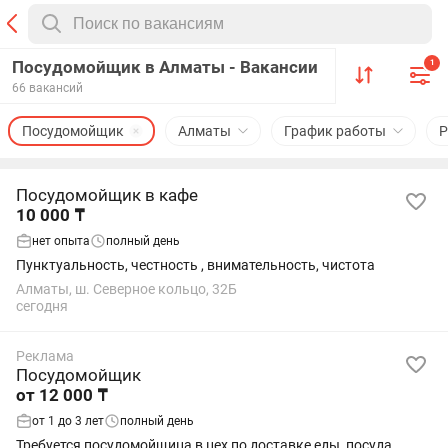
Посудомойщик в Алматы - Вакансии
1
66 вакансий
Посудомойщик
Алматы
График работы
Р
Посудомойщик в кафе
10 000 ₸
нет опыта
полный день
Пунктуальность, честность , внимательность, чистота
Алматы, ш. Северное кольцо, 32Б
сегодня
Реклама
Посудомойщик
от 12 000 ₸
от 1 до 3 лет
полный день
Требуется посудомойщица в цех по доставке еды, посуда