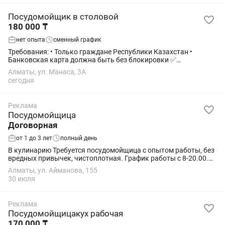
Посудомойщик в столовой
180 000 ₸
нет опыта
сменный график
Требования: • Только граждане Республики Казахстан •
Банковская карта должна быть без блокировки ✅
Официальное трудоустройство ✅ Медицинская страховка ✅
Алматы, ул. Манаса, 3А
Пенсионные отчисления ✅ Бесплатное...
сегодня
Реклама
Посудомойщица
Договорная
от 1 до 3 лет
полный день
В кулинарию Требуется посудомойщица с опытом работы, без
вредных привычек, чистоплотная. График работы с 8-20.00.
5/2. Звонить только в рабочее время .Оплата 10000 каждый
Алматы, ул. Айманова, 155
день.
30 июля
Реклама
Посудомойщицакух рабочая
170 000 ₸