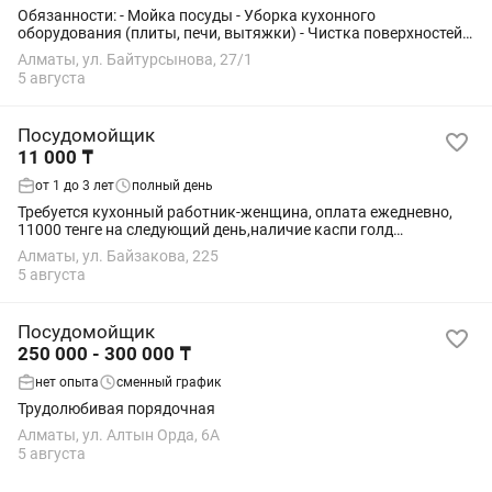
Обязанности: - Мойка посуды - Уборка кухонного
оборудования (плиты, печи, вытяжки) - Чистка поверхностей
(полы, стены, рабочие зоны) - Поддержание санитарных норм
Алматы, ул. Байтурсынова, 27/1
на территории кухни Требования: -...
5 августа
Посудомойщик
11 000 ₸
от 1 до 3 лет
полный день
Требуется кухонный работник-женщина, оплата ежедневно,
11000 тенге на следующий день,наличие каспи голд
обязательно, 6/1, или 2/2 с 08:00 до 19:00,не звоните,только
Алматы, ул. Байзакова, 225
пишите до 19 часов
5 августа
Посудомойщик
250 000 - 300 000 ₸
нет опыта
сменный график
Трудолюбивая порядочная
Алматы, ул. Алтын Орда, 6А
5 августа