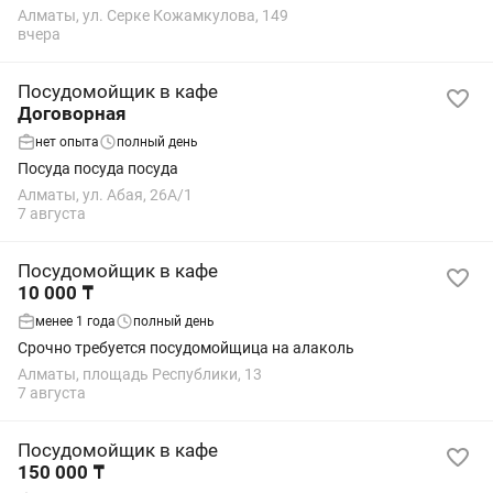
графика приема пищи. Уметь готовить нужно, в случае
Алматы, ул. Серке Кожамкулова, 149
отсутствия повара чтобы подменить...
вчера
Посудомойщик в кафе
Договорная
нет опыта
полный день
Посуда посуда посуда
Алматы, ул. Абая, 26А/1
7 августа
Посудомойщик в кафе
10 000 ₸
менее 1 года
полный день
Срочно требуется посудомойщица на алаколь
Алматы, площадь Республики, 13
7 августа
Посудомойщик в кафе
150 000 ₸