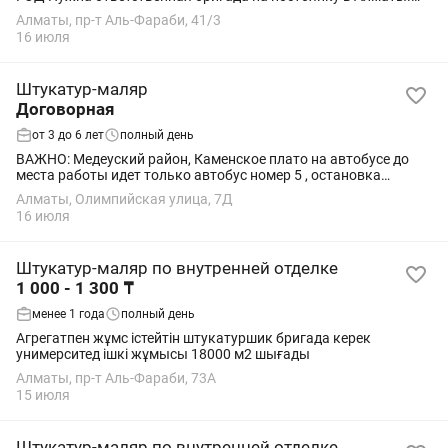
РАСЦЕНКИ: - Стены малярка: 1600 тг/м2 - Наливной пол: 600
Алматы, пр-т Аль-Фараби, 41/3
тг/м2 - Ламинат: 1000 тг/м2 ВИДЫ...
16 июля
Штукатур-маляр
Договорная
от 3 до 6 лет
полный день
ВАЖНО: Медеуский район, Каменское плато на автобусе до
места работы идет только автобус номер 5 , остановка
каменское плато Наружные работы : окраска ограждений и
Алматы, Олимпийская улица, 7Д
решеток в частном доме
16 июля
Штукатур-маляр по внутренней отделке
1 000 - 1 300 ₸
менее 1 года
полный день
Агрегатпен жұмс істейтін штукатуршик бригада керек
унимерситед ішкі жұмысы 18000 м2 шығады
Алматы, пр-т Аль-Фараби, 73А
15 июля
Штукатур-маляр по внутренней отделке