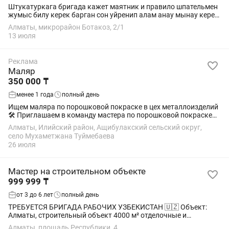
Штукатуркага бригада кажет маятник и правило шпательмен
жумыс билу керек барган сон уйренип алам анау мынау керек
емес. Тек стажы бар опытный мастер керек зп обьемга. Зп
Алматы, микрорайон Ботакоз, 2/1
500000-1 млнга дейин....
13 июля
Реклама
Маляр
350 000 ₸
менее 1 года
полный день
Ищем маляра по порошковой покраске в цех металлоизделий
🛠️ Приглашаем в команду мастера по порошковой покраске
металлических изделий. Цех оснащен всем необходимым
Алматы, Илийский район, Ащибулакский сельский округ,
оборудованием. Что предстоит...
село Мухаметжана Туймебаева
26 июля
Мастер на строительном объекте
999 999 ₸
от 3 до 6 лет
полный день
ТРЕБУЕТСЯ БРИГАДА РАБОЧИХ УЗБЕКИСТАН 🇺🇿 Объект:
Алматы, строительный объект 4000 м² отделочные и
ремонтные работы Специалисты: • штукатуры под маяк •
Алматы, площадь Республики, 4