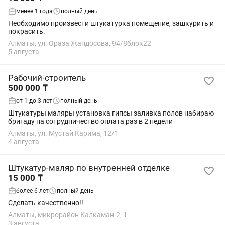
менее 1 года
полный день
Необходимо произвести штукатурка помещение, зашкурить и
покрасить.
Алматы, ул. Ораза Жандосова, 94/8блок22
5 августа
Рабочий-строитель
500 000 ₸
от 1 до 3 лет
полный день
Штукатуры маляры установка гипсы заливка полов набираю
бригаду на сотрудничество оплата раз в 2 недели
Алматы, ул. Мустай Карима, 12/1
4 августа
Штукатур-маляр по внутренней отделке
15 000 ₸
более 6 лет
полный день
Сделать качественно!!
Алматы, микрорайон Калкаман-2, 1
3 августа