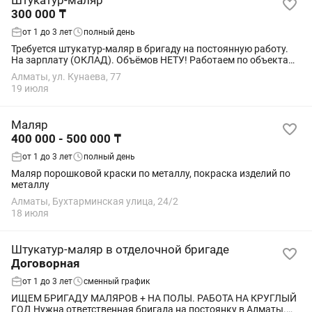
Штукатур-маляр
300 000 ₸
от 1 до 3 лет
полный день
Требуется штукатур-маляр в бригаду на постоянную работу.
На зарплату (ОКЛАД). Объёмов НЕТУ! Работаем по объектам
(бизнес-центры, нежилые помещения) по Алматы. Работа
Алматы, ул. Кунаева, 77
стабильная, без...
19 июля
Маляр
400 000 - 500 000 ₸
от 1 до 3 лет
полный день
Маляр порошковой краски по металлу, покраска изделий по
металлу
Алматы, Бухтарминская улица, 24/2
18 июля
Штукатур-маляр в отделочной бригаде
Договорная
от 1 до 3 лет
сменный график
ИЩЕМ БРИГАДУ МАЛЯРОВ + НА ПОЛЫ. РАБОТА НА КРУГЛЫЙ
ГОД Нужна ответственная бригада на постоянку в Алматы.