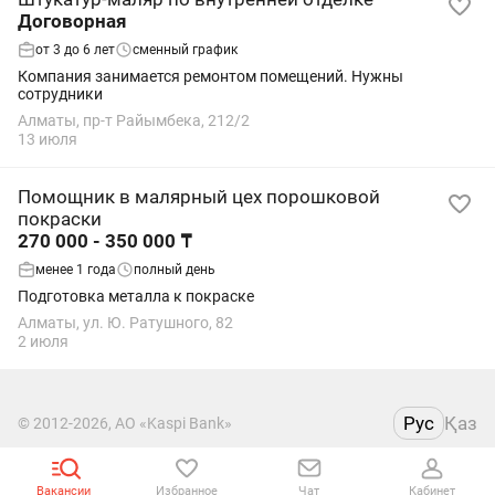
Договорная
от 3 до 6 лет
сменный график
Компания занимается ремонтом помещений. Нужны
сотрудники
Алматы, пр-т Райымбека, 212/2
13 июля
Помощник в малярный цех порошковой
покраски
270 000 - 350 000 ₸
менее 1 года
полный день
Подготовка металла к покраске
Алматы, ул. Ю. Ратушного, 82
2 июля
Рус
Қаз
© 2012-2026, АО «Kaspi Bank»
Пользовательское соглашение
Вакансии
Избранное
Чат
Кабинет