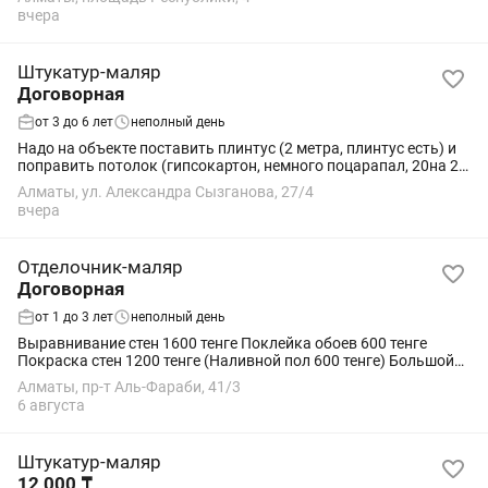
маляры • отделочники • разнорабочие • другие...
вчера
Штукатур-маляр
Договорная
от 3 до 6 лет
неполный день
Надо на объекте поставить плинтус (2 метра, плинтус есть) и
поправить потолок (гипсокартон, немного поцарапал, 20на 20
см)
Алматы, ул. Александра Сызганова, 27/4
вчера
Отделочник-маляр
Договорная
от 1 до 3 лет
неполный день
Выравнивание стен 1600 тенге Поклейка обоев 600 тенге
Покраска стен 1200 тенге (Наливной пол 600 тенге) Большой
объем малярных работ
Алматы, пр-т Аль-Фараби, 41/3
6 августа
Штукатур-маляр
12 000 ₸