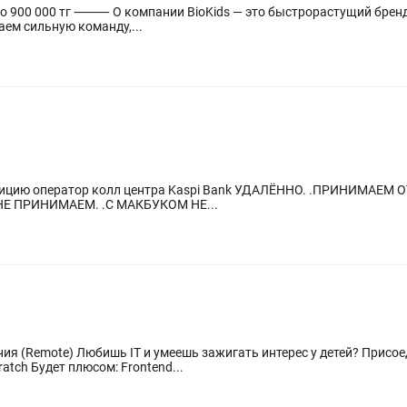
в нише здоровья и витаминов. Мы
ем сильную команду,...
нтра Kaspi Bank УДАЛЁННО. .ПРИНИМАЕМ ОТ 18 ЛЕТ. .СТУДЕНТОВ И ЗАОЧНИКОВ НЕ
ПРИНИМАЕМ. .С АРЕСТАМИ НА СЧЕТАХ НЕ ПРИНИМАЕМ. .С МАКБУКОМ НЕ...
я (Remote) Любишь IT и умеешь зажигать интерес у детей? Присое
преподавать: Главный фокус: Roblox и Scratch Будет плюсом: Frontend...