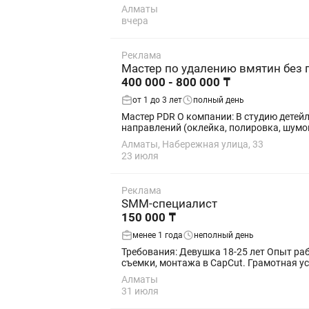
Алматы
вчера
Реклама
Мастер по удалению вмятин без 
400 000 - 800 000 ₸
от 1 до 3 лет
полный день
Мастер PDR О компании: В студию детейлинга Pro PDR требуется мастер по удалению вмятин без покраски (PDR), а также мастера смежных
направлений (оклейка, полировка, шумо
Алматы, Набережная улица, 33
23 июля
Реклама
SMM-специалист
150 000 ₸
менее 1 года
неполный день
Требования: Девушка 18-25 лет Опыт работы в SMM от 6 месяцев Наличие портфолио (кейсов). Владение русским и казахским языками. Навыки
съемки, монтажа в CapC
Алматы
31 июля