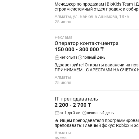
Менеджер по продажам | BioKids Team | До 900 000 тг ⸻ О компании BioKids — это быстрорастущий бренд 
строим системный отдел продаж и собира
Алматы, ул. Байкена Ашимова, 187Б
25 июля
Реклама
Оператор контакт-центра
150 000 - 300 000 ₸
нет опыта
полный день
Здравствуйте! Открыты вакансии на позицию оператор колл це
Алматы
25 июля
IT преподаватель
2 200 - 2 700 ₸
от 1 до 3 лет
неполный день
🔥 Ищем преподавателя программировани
Алматы
вчера