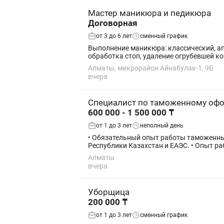
Мастер маникюра и педикюра
Договорная
от 3 до 6 лет
сменный график
Выполнение маникюра: классический, аппаратный, комбини
Алматы, микрорайон Айнабулак-1, 9Б
вчера
Специалист по таможенному оф
600 000 - 1 500 000 ₸
от 1 до 3 лет
неполный день
• Обязательный опыт работы таможенны
Республики Казахстан и ЕАЭС. • Опыт р
Алматы
вчера
Уборщица
200 000 ₸
от 1 до 3 лет
сменный график