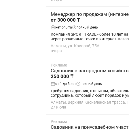
Менеджер по продажам (интерне
от 300 000 ₸
нет опыта
полный день
Компания SPORT TRADE - более 10 лет на
Алматы, ул. Кокорай, 75А
вчера
Реклама
Садовник в загородном хозяйств
250 000 ₸
от 1 до 3 лет
полный день
требуется садовник, с опытом, обязательно! у кого нет опыта, про
сотрудника, который любит порядок и ум
Алматы, Верхняя Каскеленская трасса, 1
27 июля
Реклама
Садовник на приусадебном участ