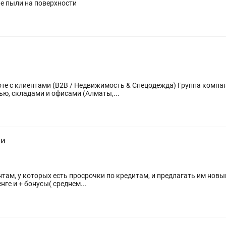
е пыли на поверхности
нтами (B2B / Недвижимость & Спецодежда) Группа компаний: — Аренда и доверите
ю, складами и офисами (Алматы,...
ми
там, у которых есть просрочки по кредитам, и предлагать им нов
ад 180 000 тенге и + бонусы( среднем...