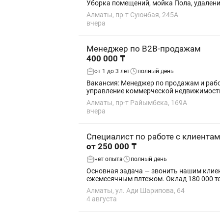
Уборка помещений, мойка Пола, удалени
Алматы, пр-т Суюнбая, 245А
вчера
Менеджер по B2B-продажам
400 000 ₸
от 1 до 3 лет
полный день
Вакансия: Менеджер по продажам и работе с клие
управление коммерческой недвижимость
Алматы, пр-т Райымбека, 169А
вчера
Специалист по работе с клиента
от 250 000 ₸
нет опыта
полный день
Основная задача — звонить нашим клиен
ежемесячным плтежом. Окл
Алматы, ул. Ади Шарипова, 64
4 августа