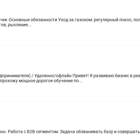
вычек.Основные обязанности Уход за газоном: регулярный покос, п
ов, рыхление...
айн Привет! Я развиваю бизнес в реальном секторе снабжение
прохожу мощное дорогое обучение по...
 Работа с B2B сегментом. Задача обзванивать базу и совершать в день 