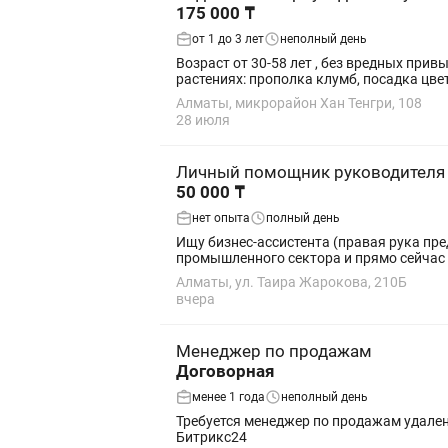
175 000 ₸
от 1 до 3 лет
неполный день
Возраст от 30-58 лет , без вредных при
растениях: прополка клумб, посадка цвет
Алматы, микрорайон Хан Тенгри, 108
28 июля
Личный помощник руководителя
50 000 ₸
нет опыта
полный день
Ищу бизнес-ассистента (правая рука предпринимателя) / Удаленно/офл
промышленного сектора и прямо сейчас 
Алматы, ул. Таира Жарокова, 210Б
вчера
Менеджер по продажам
Договорная
менее 1 года
неполный день
Требуется менеджер по продажам удаленно.
Битрикс24