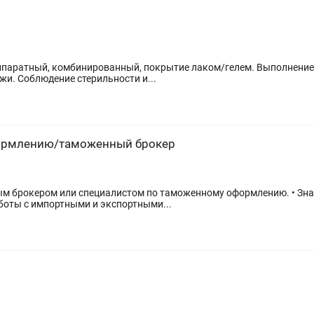
рованный, покрытие лаком/гелем. Выполнение педикюра: уход за ногтями ног,
обработка стоп, удаление огрубевшей кожи. Соблюдение стерильности и...
ормлению/таможенный брокер
м брокером или специалистом по таможенному оформлению. • Зна
аботы с импортными и экспортными...