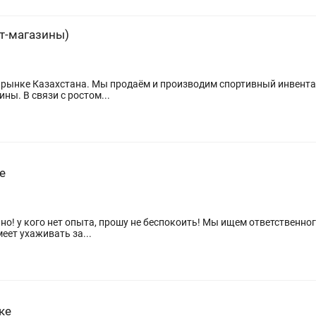
т-магазины)
 рынке Казахстана. Мы продаём и производим спортивный инвентар
через розничные точки и интернет-магазины. В связи с ростом...
е
шу не беспокоить! Мы ищем ответственного, трудолюбивого и аккуратного
еет ухаживать за...
ке