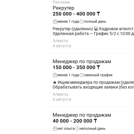
Реклама
Рекрутер
250 000 - 400 000 ₸
менее 1 года
полный день
Рекрутер (удаленно) 💻 Кадровое агентство PrimeStaff ищет рекрутера в команду. Что мы предлагаем: — Доход от 250 000 до 400 000 тенге —
Удаленная работа — График 5/2 с 10:00 до
Алматы
4 августа
Менеджер по продажам
150 000 - 350 000 ₸
менее 1 года
сменный график
🔥 Ищем менеджера по продажам (удаленно) В онлайн-школу по обучению чтению Корана требуется менеджер по продажам. Что
Алматы
4 августа
Менеджер по продажам
40 000 - 200 000 ₸
нет опыта
неполный день