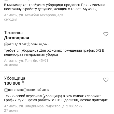
В минимаркет требуется уборщица-продавец Принимаем на
постоянную работу девушек, женщин с 18 лет. Мужчин,
несовершеннолетних прошу не беспокоить. В основные
Алматы, ул. Асанбая Аскарова, 4/3
обязанности входит: выкладка товаров,...
сегодня
Техничка
Договорная
от 1 до 3 лет
полный день
Требуется уборщица Для офисных помещений график 5/2 В
неделю раз генеральная уборка
Алматы, ул. Толе би, 45/91
30 июля
Уборщица
100 000 ₸
нет опыта
неполный день
Технический персонал (уборщица) в SPA-салон: Условия: •
График: 2/2 • Время работы: с 10:00 до 23:00, можно приходить
и уходить в зависимости от записей • Заработная плата: 100
Алматы, ул. Владимира Радостовца, 270блок2
000 тг в месяц,...
27 июля