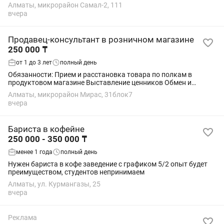
"DOUBLE COFFEE" приглашает опытных официантов в команду
Алматы, микрорайон Самал-2, 111
в связи с активным потоком гостей. Мы —...
вчера
Продавец-консультант в розничном магазине
250 000 ₸
от 1 до 3 лет
полный день
Обязанности: Прием и расстановка товара по полкам в
продуктовом магазине Выставление ценников Обмен и
возврат товара Замена кассира по необходимости, и др.
Алматы, микрорайон Мирас, 31блок7
Рабочий день с 9.00 до 18.00 5 дней в...
вчера
Бариста в кофейне
250 000 - 350 000 ₸
менее 1 года
полный день
Нужен бариста в кофе заведение с графиком 5/2 опыт будет
преимуществом, студентов непринимаем
Алматы, ул. Курмангазы, 25
вчера
Реклама