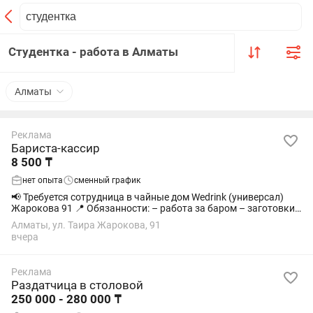
Студентка - работа в Алматы
Алматы
Реклама
Бариста-кассир
8 500 ₸
нет опыта
сменный график
📢 Требуется сотрудница в чайные дом Wedrink (универсал)
Жарокова 91 📍 Обязанности: – работа за баром – заготовки
– работа с кассой (универсальный сотрудник) 🕐 График: 2/2
Алматы, ул. Таира Жарокова, 91
Смены: 16:30 -...
вчера
Реклама
Раздатчица в столовой
250 000 - 280 000 ₸