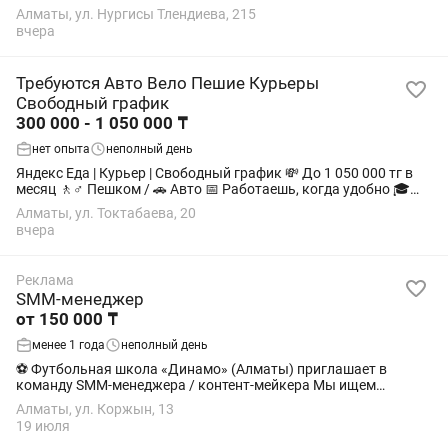
(но рассмотрим всех кандидатов). • Ответственную,
Алматы, ул. Нургисы Тлендиева, 215
доброжелательную и...
вчера
Требуются Авто Вело Пешие Курьеры
Свободный график
300 000 - 1 050 000 ₸
нет опыта
неполный день
Яндекс Еда | Курьер | Свободный график 💸 До 1 050 000 тг в
месяц 🚶♂️ Пешком / 🚗 Авто 📅 Работаешь, когда удобно 🎓
Без опыта — подходит студентам 📄 Без ИП и лишних
Алматы, ул. Токтабаева, 20
документов 🔞 Возраст от 18...
вчера
Реклама
SMM-менеджер
от 150 000 ₸
менее 1 года
неполный день
⚽ Футбольная школа «Динамо» (Алматы) приглашает в
команду SMM-менеджера / контент-мейкера Мы ищем
активную, креативную и ответственную девушку, которая
Алматы, ул. Коржын, 13
будет развивать социальные сети нашей...
19 июля