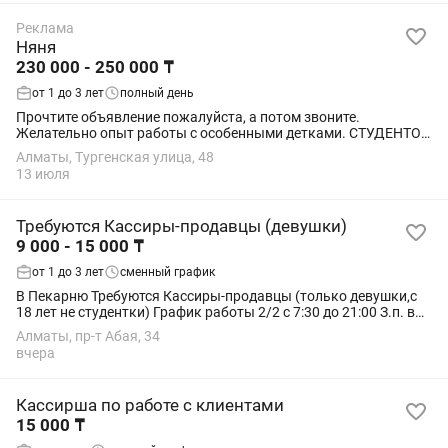
Реклама
Няня
230 000 - 250 000 ₸
от 1 до 3 лет
полный день
Прочтите объявление пожалуйста, а потом звоните.
Желательно опыт работы с особенными детками. СТУДЕНТОВ
И ЛЮДЕЙ КОТОРЫЕ ИЩУТ ПОДРАБОТКУ ПРОШУ НЕ
Алматы, Тургенская улица, 48
БЕСПОКОИТЬ!!! Ищу няню для ребенка 4 х лет. Активную ,...
13 июля
Требуются Кассиры-продавцы (девушки)
9 000 - 15 000 ₸
от 1 до 3 лет
сменный график
В Пекарню Требуются Кассиры-продавцы (только девушки,с
18 лет не студентки) График работы 2/2 с 7:30 до 21:00 З.п. в
день от 9000 до 15000(6000 оклад плюс 5% от кассы) Выплаты
Алматы, пр-т Абая, 34
з.п. каждые 10 дней. По...
вчера
Кассирша по работе с клиентами
15 000 ₸