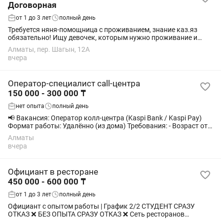
Договорная
от 1 до 3 лет
полный день
Требуется няня-помощница с проживанием, знание каз.яз
обязательно! Ищу девочек, которым нужно проживание и
питание. От нас жилье и питание. Можно студентам по
Алматы, пер. Шагын, 12А
договоренности. Главное порядочность и...
вчера
Оператор-специалист call-центра
150 000 - 300 000 ₸
нет опыта
полный день
📢 Вакансия: Оператор колл-центра (Kaspi Bank / Kaspi Pay)
Формат работы: Удалённо (из дома) Требования: - Возраст от
18 лет. - Студенты не рассматриваются. - Свободное владение
Алматы
казахским и...
вчера
Официант в ресторане
450 000 - 600 000 ₸
от 1 до 3 лет
полный день
Официант с опытом работы | График 2/2 СТУДЕНТ СРАЗУ
ОТКАЗ ❌ БЕЗ ОПЫТА СРАЗУ ОТКАЗ ❌ Сеть ресторанов