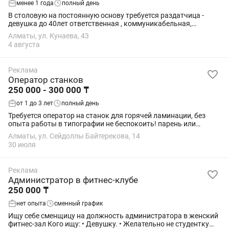
менее 1 года
полный день
В столовую на постоянную основу требуется раздатчица -
девушка до 40лет ответственная , коммуникабельная,
умеющая работать в команде с опытом работы .Удобный
Алматы, ул. Кунаева, 43
график работы 5/2 с 8.00-16.00 Зарплата...
4 августа
Реклама
Оператор станков
250 000 - 300 000 ₸
от 1 до 3 лет
полный день
Требуется оператор на станок для горячей ламинации, без
опыта работы в типографии не беспокоить! парень или
мужчина! Девушек не берём! Студентов просьба не
Алматы, ул. Сейдоллы Байтерекова, 14
беспокоить. График полный день, пятидневка...
30 июля
Реклама
Администратор в фитнес-клубе
250 000 ₸
нет опыта
сменный график
Ищу себе сменщицу на должность администратора в женский
фитнес-зал Кого ищу: • Девушку. • Желательно не студентку