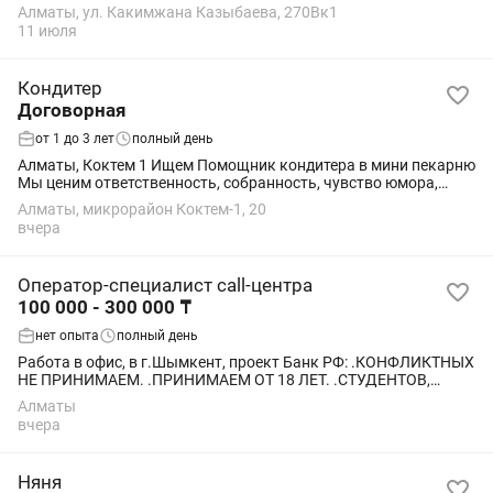
продажами товаров через маркетплейсы Kaspi, Wildberries,
Алматы, ул. Какимжана Казыбаева, 270Вк1
Ozon. Работаем с малогабаритной бытовой...
11 июля
Кондитер
Договорная
от 1 до 3 лет
полный день
Алматы, Коктем 1 Ищем Помощник кондитера в мини пекарню
Мы ценим ответственность, собранность, чувство юмора,
энергичность и стрессоустойчивость. Если вам по душе
Алматы, микрорайон Коктем-1, 20
динамичная работа с людьми и вы...
вчера
Оператор-специалист call-центра
100 000 - 300 000 ₸
нет опыта
полный день
Работа в офис, в г.Шымкент, проект Банк РФ: .КОНФЛИКТНЫХ
НЕ ПРИНИМАЕМ. .ПРИНИМАЕМ ОТ 18 ЛЕТ. .СТУДЕНТОВ,
ЗАОЧНИКОВ НЕ ПРИНИМАЕМ. .С АРЕСТАМИ НА СЧЕТАХ НЕ
Алматы
ПРИНИМАЕМ. ЗНАНИЕ РУССКОГО ЯЗЫКА. ПРОСЬБА,...
вчера
Няня