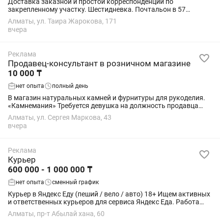
Доставка заказной и простой корреспонденции по
закрепленному участку. Шестидневка. Почтальон в 57
почтовое отделение. В будни с 8.00 до 16.00 В субботу с 8.00 до
Алматы, ул. Таира Жарокова, 171
13.00 Студентам и пенсионерам просьба...
вчера
Реклама
Продавец-консультант в розничном магазине
10 000 ₸
нет опыта
полный день
В магазин натуральных камней и фурнитуры для рукоделия.
«Камнемания» Требуется девушка на должность продавца
консультанта. График 2/2 с 11:00-19:00. Выходные до 18:00
Алматы, ул. Сергея Маркова, 43
Возраст от 20 до 45 лет....
вчера
Реклама
Курьер
600 000 - 1 000 000 ₸
нет опыта
сменный график
Курьер в Яндекс Еду (пеший / вело / авто) 18+ Ищем активных
и ответственных курьеров для сервиса Яндекс Еда. Работа
подойдёт студентам, как подработка или основной доход.
Алматы, пр-т Абылай хана, 60
Условия: • Свободный...