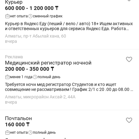
Курьер
600 000 - 1 200 000 ₸
нет опыта
сменный график
Курьер в Яндекс Еду (пеший / вело / авто) 18+ Ищем активных
и ответственных курьеров для сервиса Яндекс Еда. Работа
подойдёт студентам, как подработка или основной доход.
Алматы, пр-т Абылай хана, 60
Условия: • Свободный...
вчера
Реклама
Медицинский регистратор ночной
200 000 - 350 000 ₸
менее 1 года
полный день
Требуется ночн мед регистратор Студентов и кто ищет
совмещение не рассматриваем ! График 2/1 с 20 .00 до 08.00 ч.
ЗП 200 000 т + бонусы
Алматы, микрорайон Аксай-2, 44А
вчера
Почтальон
160 000 ₸
нет опыта
полный день