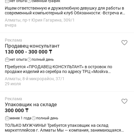
нет опыта
сменный график
Ищем ответственную и дружелюбную девушку для работы в
современный компьютерный клуб Обязанности: -Встреча и
обслуживание гостей -Работа с...
Алматы, пр-т Юрия Гагарина, 309/1
вчера
Реклама
Продавец-консультант
130 000 - 300 000 ₸
нет опыта
полный день
❗️Требуется «ПРОДАВЕЦ-КОНСУЛЬТАНТ» в островок по
продаже изделий из серебра по адресу ТРЦ «Moskva
Metropolitan” . Требуются девушки/женщины в возрасте от 20
Алматы, 8-й микрорайон, 37/1
до 35 лет (опыт работы приветствуется) на...
29 июля
Реклама
Упаковщик на складе
300 000 ₸
менее 1 года
полный день
ТОЛЬКО МУЖЧИНЫ! Требуется упаковщик на склад
маркетплейсов г. Алматы Мы — компания, занимающаяся