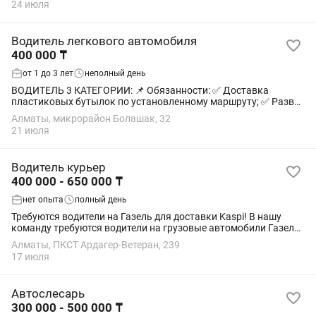
24 июля
Водитель легкового автомобиля
400 000 ₸
от 1 до 3 лет
неполный день
ВОДИТЕЛЬ 3 КАТЕГОРИИ: 📌 Обязанности: ✅ Доставка
пластиковых бутылок по установленному маршруту; ✅ Развоз
товара по торговым точкам; ✅ Работа по регламентам
Алматы, микрорайон Болашак, 32
компании; ✅ Соблюдение правил...
21 июля
Водитель курьер
400 000 - 650 000 ₸
нет опыта
полный день
Требуются водители на Газель для доставки Kaspi! В нашу
команду требуются водители на грузовые автомобили Газель.
Автомобиль предоставляется компанией ГСМ и обслуживание
Алматы, ПКСТ Ардагер-Ветеран, 239
за наш счет Работа по...
17 июля
Автослесарь
300 000 - 500 000 ₸