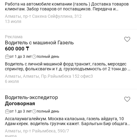
Работа на автомобиле компании (газель ) Доставка товаров
клиентам. Забор товаров от поставщиков. Передача и
отправка грузов через логистические компании. Оптимизация
Алматы, пр-т Сакена Сейфуллина, 312
маршрутов для своевременного...
13 июля
Реклама
Водитель с машиной Газель
600 000 ₸
от 1 до 3 лет
полный день
Водитель с личной машиной форд транзит, газель, мерседес
спринтер, фольксваген и т.д. грузоподъемность от 2 тонн до 3-
х. Работа ПОСТОЯННАЯ 5 дней в неделю с 8-00ч.до 19-00ч.
Алматы, Алматы, Пр.Райымбека 152 офис3
Суббота, воскресенье...
6 июля
Водитель-экспедитор
Договорная
от 1 до 3 лет
полный день
Ассалаумагалейкум. Москва каласына, газель айдауга, 10
Адам керек. водитель грузчик кажет. Барлыгын Бир общага
жаткызамыз. Жататын Жер акулы. Айлык 800000-1,5млн
Алматы, пр-т Райымбека, 590/7
жумыс истегенге байланысты. 22жастан...
вчера