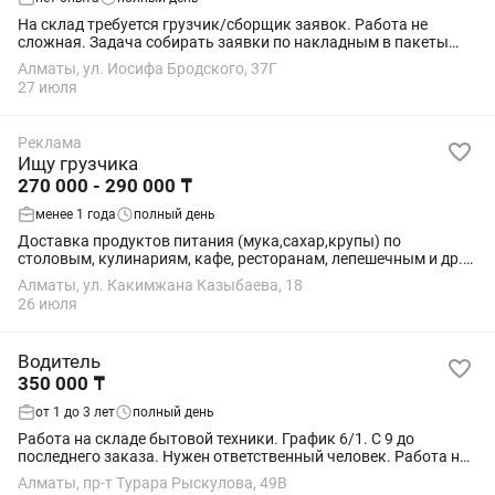
На склад требуется грузчик/сборщик заявок. Работа не
сложная. Задача собирать заявки по накладным в пакеты
или маленькие коробки. 1-2 раза в неделю приезжает
Алматы, ул. Иосифа Бродского, 37Г
газель,задача загрузить или выгрузить...
27 июля
Реклама
Ищу грузчика
270 000 - 290 000 ₸
менее 1 года
полный день
Доставка продуктов питания (мука,сахар,крупы) по
столовым, кулинариям, кафе, ресторанам, лепешечным и др.
Мы находимся на Рыschoolова/Розовая. Работаем пн-сб с
Алматы, ул. Какимжана Казыбаева, 18
8.00 до последней заявки. В среднем...
26 июля
Водитель
350 000 ₸
от 1 до 3 лет
полный день
Работа на складе бытовой техники. График 6/1. С 9 до
последнего заказа. Нужен ответственный человек. Работа на
Газели. Доставки бытовой техники Внимательный и
Алматы, пр-т Турара Рыскулова, 49В
Ответственность за товар оклад...