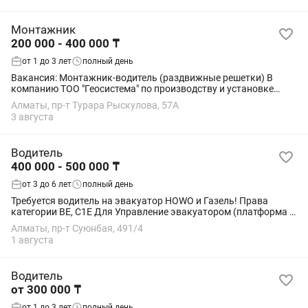
Монтажник
200 000 - 400 000 ₸
от 1 до 3 лет
полный день
Вакансия: Монтажник-водитель (раздвижные решетки) В
компанию ТОО "Геосистема" по производству и установке
раздвижных решеток требуется монтажник-водитель.
Алматы, пр-т Турара Рыскулова, 57А
Обязанности: Монтаж раздвижных решеток на...
3 августа
Водитель
400 000 - 500 000 ₸
от 3 до 6 лет
полный день
Требуется водитель на эвакуатор HOWO и Газель! Права
категории ВЕ, С1Е Для Управление эвакуатором (платформа /
лебёдка ) •Погрузка и разгрузка автомобилей различной
Алматы, пр-т Суюнбая, 491/4
категории •Надёжное крепление и...
1 августа
Водитель
от 300 000 ₸
от 1 до 3 лет
полный день