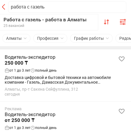
Работа с газель - работа в Алматы
25 вакансий
Алматы
Профессия
График работы
Рядо
Водитель-экспедитор
250 000 ₸
от 1 до 3 лет
полный день
Доставка цифровой и бытовой техники на автомобиле
компании - Газель, Дамасская Документальное
сопровождение Обеспечение сохранности товара График
Алматы, пр-т Сакена Сейфуллина, 312
работы 6/1 с 09:00 до 19:00ч. Оклад: 250.000 + бонусы...
сегодня
Реклама
Водитель-экспедитор
от 250 000 ₸
от 1 до 3 лет
полный день