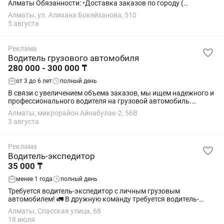
Алматы Обязанности: •Доставка заказов по городу (
доставка) •Сдача товара на складе (ЗАМЛЕР, Wildberries)
Алматы, ул. Алихана Бокейханова, 510
•Перевозка габаритного товара (каски...
5 августа
Реклама
Водитель грузового автомобиля
280 000 - 300 000 ₸
от 3 до 6 лет
полный день
В связи с увеличением объема заказов, мы ищем надежного и
профессионального водителя на грузовой автомобиль.
Обязанности: Управлять грузовыми автомобилями [Хундай Н
Алматы, микрорайон Айнабулак-2, 56В
100, Мерседес 817, Газель и авто...
3 августа
Реклама
Водитель-экспедитор
35 000 ₸
менее 1 года
полный день
Требуется водитель-экспедитор с личным грузовым
автомобилем! 🚛 В дружную команду требуется водитель-
экспедитор с личным грузовым автомобилем (термобудка).
Алматы, Спасская улица, 68
Подходящие автомобили: Газель Foton ...
18 июля