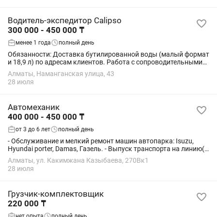
Водитель-экспедитор Calipso
300 000 - 450 000 ₸
менее 1 года
полный день
Обязанности: Доставка бутилированной воды (малый формат
и 18,9 л) по адресам клиентов. Работа с сопроводительными
документами. Прием оплаты от клиентов. Требования: Опыт
Алматы, Наманганская улица, 43
работы водителем от 1...
28 июля
Автомеханик
400 000 - 450 000 ₸
от 3 до 6 лет
полный день
- Обслуживание и мелкий ремонт машин автопарка: Isuzu,
Hyundai porter, Damas, Газель. - Выпуск транспорта на линию(
тех.контроль, допуск). Контроль качества и сроков
Алматы, ул. Какимжана Казыбаева, 270Вк1
ремонтных работ. - Участие в...
28 июля
Грузчик-комплектовщик
220 000 ₸
нет опыта
полный день