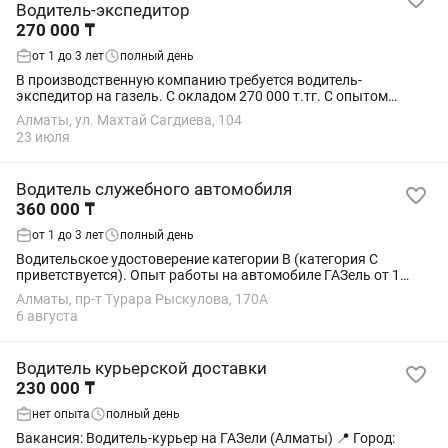
Водитель-экспедитор
270 000 ₸
от 1 до 3 лет
полный день
В производственную компанию требуется водитель-
экспедитор на газель. С окладом 270 000 т.тг. С опытом
работы на грузовых автомобилях. На авто
Алматы, ул. Махтай Сагдиева, 104
работодателя.Доставка товара и сбор денег.Товары...
23 июля
Водитель служебного автомобиля
360 000 ₸
от 1 до 3 лет
полный день
Водительское удостоверение категории B (категория C
приветствуется). Опыт работы на автомобиле ГАЗель от 1
года. Готовность к командировкам по Казахстану. Знание
Алматы, пр-т Турара Рыскулова, 170А
устройства автомобиля и умение...
6 августа
Водитель курьерской доставки
230 000 ₸
нет опыта
полный день
Вакансия: Водитель-курьер на ГАЗели (Алматы) 📍 Город: