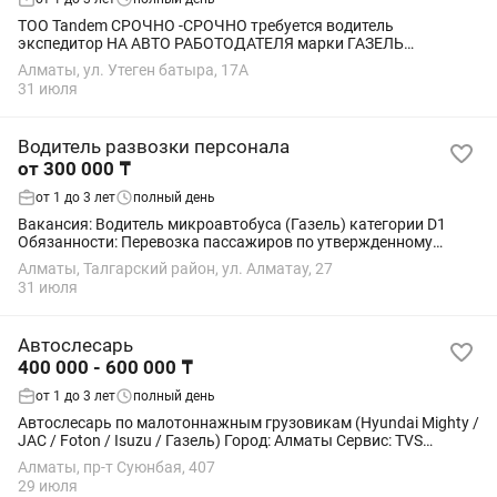
ТОО Tandem СРОЧНО -СРОЧНО требуется водитель
экспедитор НА АВТО РАБОТОДАТЕЛЯ марки ГАЗЕЛЬ
СПРИНТЕР Обязанности: Доставка продукции по городу и
Алматы, ул. Утеген батыра, 17А
области Своевременная загрузка и разгрузка...
31 июля
Водитель развозки персонала
от 300 000 ₸
от 1 до 3 лет
полный день
Вакансия: Водитель микроавтобуса (Газель) категории D1
Обязанности: Перевозка пассажиров по утвержденному
маршруту. Обеспечение безопасной и комфортной перевозки.
Алматы, Талгарский район, ул. Алматау, 27
Контроль технического состояния...
31 июля
Автослесарь
400 000 - 600 000 ₸
от 1 до 3 лет
полный день
Автослесарь по малотоннажным грузовикам (Hyundai Mighty /
JAC / Foton / Isuzu / Газель) Город: Алматы Сервис: TVS
COMPANY KAZAKHSTAN Обязанности: •Ремонт и
Алматы, пр-т Суюнбая, 407
обслуживание малотоннажных грузовиков...
29 июля