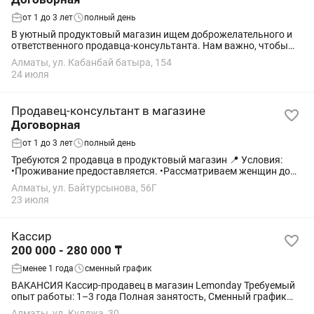
от 1 до 3 лет
полный день
В уютный продуктовый магазин ищем доброжелательного и
ответственного продавца-консультанта. Нам важно, чтобы
покупатели уходили с хорошим настроением — и мы ищем
Алматы, ул. Кабанбай батыра, 154
человека, который поможет это создать...
24 июля
Продавец-консультант в магазине
Договорная
от 1 до 3 лет
полный день
Требуются 2 продавца в продуктовый магазин 📍 Условия:
•Проживание предоставляется. •Рассматриваем женщин до
45 лет. Обязанности: •Выкладка товара. •Приемка товара.
Алматы, ул. Байтурсынова, 56Г
•Работа на кассе. •Поддержание...
23 июля
Кассир
200 000 - 280 000 ₸
менее 1 года
сменный график
ВАКАНСИЯ Кассир-продавец в магазин Lemonday Требуемый
опыт работы: 1–3 года Полная занятость, Сменный график
2/2 Lemonday - современный овощной магазин со свежими
Алматы, ул. Кулджа, 30