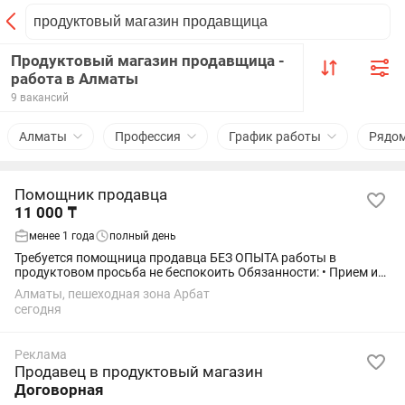
Продуктовый магазин продавщица -
работа в Алматы
9 вакансий
Алматы
Профессия
График работы
Рядо
Помощник продавца
11 000 ₸
менее 1 года
полный день
Требуется помощница продавца БЕЗ ОПЫТА работы в
продуктовом просьба не беспокоить Обязанности: • Прием и
выкладка товара • Поддержание чистоты и порядка в
Алматы, пешеходная зона Арбат
магазине • Проведение уборки торгового...
сегодня
Реклама
Продавец в продуктовый магазин
Договорная