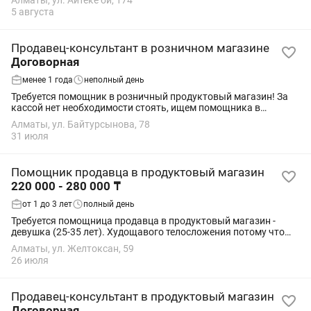
Алматы, ул. Айтеке би, 174
сроков годности Заявки...
5 августа
Продавец-консультант в розничном магазине
Договорная
менее 1 года
неполный день
Требуется помощник в розничный продуктовый магазин! За
кассой нет необходимости стоять, ищем помощника в
магазин! Примерный график 5/2 и дневное время в диапазоне
Алматы, ул. Байтурсынова, 78
с 8 до 15, 16 часов, график по...
31 июля
Помощник продавца в продуктовый магазин
220 000 - 280 000 ₸
от 1 до 3 лет
полный день
Требуется помощница продавца в продуктовый магазин -
девушка (25-35 лет). Худощавого телосложения потому что
магазин небольшой. Все подробности по телефону.
Алматы, ул. Желтоксан, 59
26 июля
Продавец-консультант в продуктовый магазин
Договорная