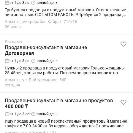
от 1 до 3 лет
полный день
Требуются продавцы в продуктовый магазин. Ответственные ,
чистоплотные. С ОПЫТОМ РАБОТЫ!!! Требуется 2 продавца ,
что б могли работать по сменно , 2/2 или 15/15. Ревизия
Алматы, микрорайон Кайрат, 716/16
сдается раз в месяц. Пишите ...
26 июля
Реклама
Продавец-консультант в магазине
Договорная
от 1 до 3 лет
полный день
Нужны 2 продавца в продуктовый магазин Только женщины
25-45лет, с опытом работы. По всем вопросам звоните по
указанному номеру.
Алматы, ул. Байтурсынова, 56Г
сегодня
Продавец-консультант в магазине продуктов
400 000 ₸
от 1 до 3 лет
полный день
Ищу продавца в новый перспективный продуктовый магазин!
график с 7:00-24:00 от 3х недель, обсуждается С проживанием!
от 30 до 45 лет Обязанности: Выкладка товара Контроль