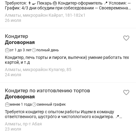
Требуются: 👨🍳 Пекарь 🎂 Кондитер-оформитель 📍 Условия: —
График: 4/3 дни обсудим при собеседовании — Своевременная
оплата — Комфортные условия работы 📌 Требования: —
Алматы, микрорайон Кайрат, 181-182к1
Ответственность —...
26 июля
Кондитер
Договорная
от 1 до 3 лет
полный день
Кондитер, печь торты и пироги, выпечки) умение работать тех
картой, и т.д
Алматы, микрорайон Кулагер, 85
24 июля
Кондитер по изготовлению тортов
Договорная
менее 1 года
сменный график
Требуется кондитер с опытом работы Ищем в команду
ответственного, шустро́го и чистоплотного кондитера. 📍
Адрес: Яссауи — Абая 🕘 График: ненормированный 💰 Оплата:
Алматы, пр-т Абая
по договорённости Если вы...
23 июля