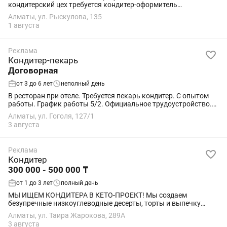
кондитерский цех требуется кондитер-оформитель
Требования: • Опыт работы от 1 года • Оформление бенто и
Алматы, ул. Рыскулова, 135
тортов • Знание базовых рецептур •...
1 августа
Реклама
Кондитер-пекарь
Договорная
от 3 до 6 лет
неполный день
В ресторан при отеле. Требуется пекарь кондитер. С опытом
работы. График работы 5/2. Официальное трудоустройство.
Аванс 25 числа каждого месяца. Зарплата 10 числа каждого
Алматы, ул. Гоголя, 127/1
месяца. Ежеквартальная...
3 августа
Реклама
Кондитер
300 000 - 500 000 ₸
от 1 до 3 лет
полный день
МЫ ИЩЕМ КОНДИТЕРА В КЕТО-ПРОЕКТ! Мы создаем
безупречные низкоуглеводные десерты, торты и выпечку
премиум-качества. Мы открыли новый технологичный цех в
Алматы, ул. Таира Жарокова, 289А
Алматы и ищем в команду талантливого мастера,...
3 августа