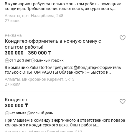
В кулинарию требуется только с опытом работы помощник
кондитера. Требование: чистоплотность, аккуратность,
внимательность, исполнительность. Обязанности: помощь
Алматы, пр-т Назарбаева, 248
кондитеру во всем. График 5/2, 6/1 с...
27 июля
Реклама
Кондитер-оформитель в ночную смену с
опытом работы!
300 000 - 350 000 ₸
от 1 до 3 лет
сменный график
В компанию Zakaztortov Требуется: 🎂Кондитер-оформитель
только с ОПЫТОМ РАБОТЫ Обязанности: — Быстро и
аккуратно наносить надписи, рисунки и индивидуальные
Алматы, микрорайон Керемет, 5к13
дизайны на бенто-торты — Оформление...
27 июля
Кондитер
300 000 ₸
нет опыта
полный день
Приглашаем в команду энергичного и ответственного повара
холодного и кондитерского цеха. Опыт работы
приветствуется, но не обязателен — мы готовы обучать!