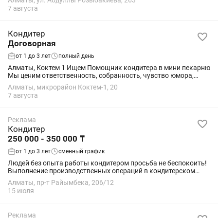
Алматы, ул. Абдуллы Розыбакиева, 263
Главное, чтобы у вас было желание работать и...
7 августа
Кондитер
Договорная
от 1 до 3 лет
полный день
Алматы, Коктем 1 Ищем Помощник кондитера в мини пекарню
Мы ценим ответственность, собранность, чувство юмора,
энергичность и стрессоустойчивость. Если вам по душе
Алматы, микрорайон Коктем-1, 20
динамичная работа с людьми и вы...
7 августа
Реклама
Кондитер
250 000 - 350 000 ₸
от 1 до 3 лет
сменный график
Людей без опыта работы кондитером просьба не беспокоить!
Выполнение производственных операций в кондитерском
цехе в соответствии с рецептами и стандартами качества.
Алматы, пр-т Райымбека, 206/12
Приготовление и украшение...
15 июля
Реклама