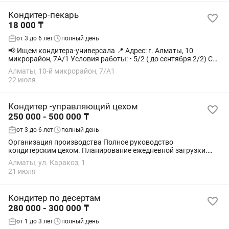
Кондитер-пекарь
18 000 ₸
от 3 до 6 лет
полный день
📢 Ищем кондитера-универсала 📍 Адрес: г. Алматы, 10
микрорайон, 7А/1 Условия работы: • 5/2 ( до сентября 2/2) С
сентября 5/2 • Время работы:3 дня с 12:00 до 00:00 2 дня с 8.00
Алматы, 10-й микрорайон, 7/А1
до 20.00 •...
22 июля
Кондитер -управляющий цехом
250 000 - 500 000 ₸
от 3 до 6 лет
полный день
Организация производства Полное руководство
кондитерским цехом. Планирование ежедневной загрузки.
Распределение работы между сотрудниками. Контроль
Алматы, ул. Каракоз, 1
сроков выполнения заказов. 2. Контроль...
21 июля
Кондитер по десертам
280 000 - 300 000 ₸
от 1 до 3 лет
полный день