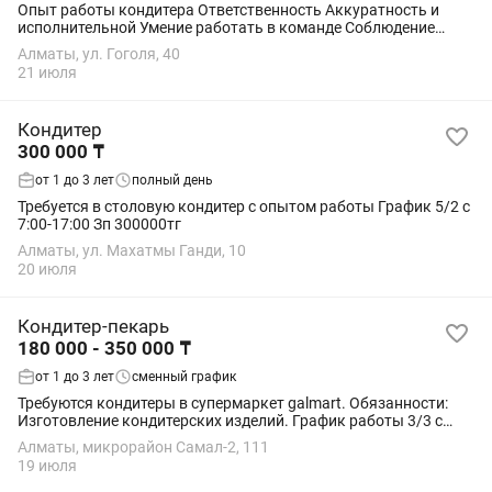
Опыт работы кондитера Ответственность Аккуратность и
исполнительной Умение работать в команде Соблюдение
санитарных норм.
Алматы, ул. Гоголя, 40
21 июля
Кондитер
300 000 ₸
от 1 до 3 лет
полный день
Требуется в столовую кондитер с опытом работы График 5/2 с
7:00-17:00 Зп 300000тг
Алматы, ул. Махатмы Ганди, 10
20 июля
Кондитер-пекарь
180 000 - 350 000 ₸
от 1 до 3 лет
сменный график
Требуются кондитеры в супермаркет galmart. Обязанности:
Изготовление кондитерских изделий. График работы 3/3 с
08.00 до 20.00. Трудоустройство официальное, заработная
Алматы, микрорайон Самал-2, 111
плата 2 раза в месяц, питание...
19 июля