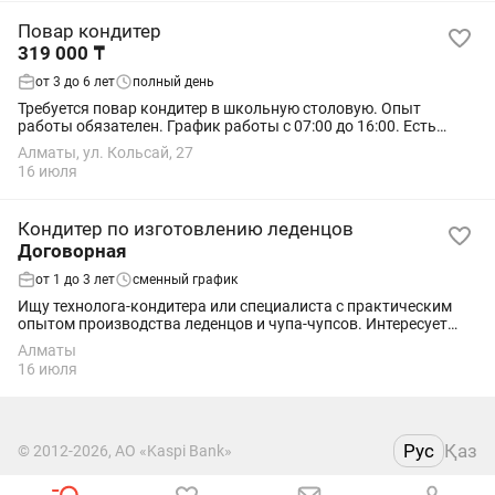
Повар кондитер
319 000 ₸
от 3 до 6 лет
полный день
Требуется повар кондитер в школьную столовую. Опыт
работы обязателен. График работы с 07:00 до 16:00. Есть
развозка,питание за счет компании. Официальное
Алматы, ул. Кольсай, 27
трудоустройство.
16 июля
Кондитер по изготовлению леденцов
Договорная
от 1 до 3 лет
сменный график
Ищу технолога-кондитера или специалиста с практическим
опытом производства леденцов и чупа-чупсов. Интересует
человек, который: уже производит или ранее производил
Алматы
леденцы/чупа-чупсы; знает...
16 июля
Рус
Қаз
© 2012-2026, АО «Kaspi Bank»
Пользовательское соглашение