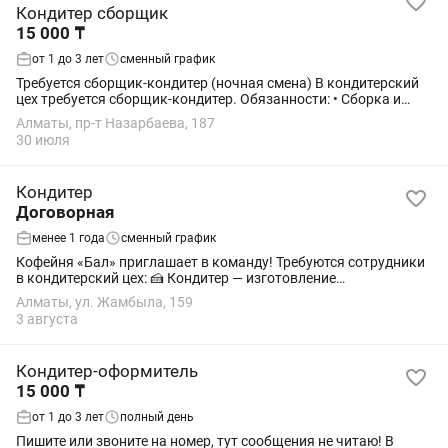
Кондитер сборщик
15 000 ₸
от 1 до 3 лет
сменный график
Требуется сборщик-кондитер (ночная смена) В кондитерский
цех требуется сборщик-кондитер. Обязанности: • Сборка и
оформление тортов и десертов. • Работа по технологическим
Алматы, пр-т Назарбаева, 187
картам. • Соблюдение...
30 июля
Кондитер
Договорная
менее 1 года
сменный график
Кофейня «Бал» приглашает в команду! Требуются сотрудники
в кондитерский цех: 🍰 Кондитер — изготовление
мелкоштучных кондитерских изделий. 🎂 Кондитер —
Алматы, ул. Жамбыла, 159
изготовление и оформление тортов. 🥐...
3 августа
Кондитер-оформитель
15 000 ₸
от 1 до 3 лет
полный день
Пишите или звоните на номер, тут сообщения не читаю! В