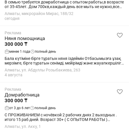
В семью требуется домработница с опытом работы,в возрасте
от 35-45лет. Дом 700кв,каждый день все мыть не нужно,все
по зонам. В обязанности будет входить только уборка,без
Алматы, микрорайон Мирас, 188/32
готовки,стирки и...
сегодня
Реклама
Няня помощница
300 000 ₸
менее 1 года
полный день
Бала күтіміне бірге тұратын няня іздеймін Отбасымызға ұзақ
мерзімге, бірге тұратын сенімді, мейірімді және жауапкершілігі
жоғары няня қажет. График: 6/1 6 күн бойы бала таңертең
Алматы, ул. Абдуллы Розыбакиева, 263
оянған сәттен кешке...
4 августа
Реклама
Домработница
300 000 ₸
от 3 до 6 лет
полный день
С ПРОЖИВАНИЕМ с ночёвкой 2 рабочих днях 2 выходных .
итого 15 раб дней. Возраст 30+ ( С ОПЫТОМ РАБОТЫ )
русскоговорящая Требуются две домработницы по сменно 2
Алматы, ул. Акку, 1
через 2. Выполнять Все обязанности по...