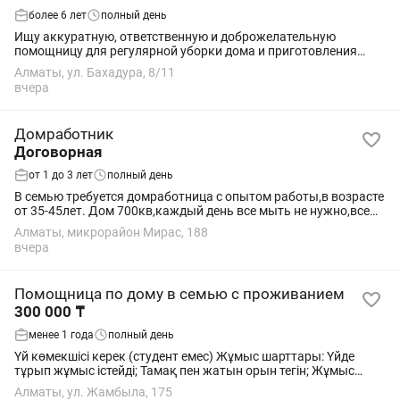
более 6 лет
полный день
Ищу аккуратную, ответственную и доброжелательную
помощницу для регулярной уборки дома и приготовления
домашней еды. 2-3 раза в неделю Уборка, поддержание
Алматы, ул. Бахадура, 8/11
порядка, глажка Приготовление еды для...
вчера
Домработник
Договорная
от 1 до 3 лет
полный день
В семью требуется домработница с опытом работы,в возрасте
от 35-45лет. Дом 700кв,каждый день все мыть не нужно,все
по зонам. В обязанности будет входить только уборка,без
Алматы, микрорайон Мирас, 188
готовки,стирки и...
вчера
Помощница по дому в семью с проживанием
300 000 ₸
менее 1 года
полный день
Үй көмекшісі керек (студент емес) Жұмыс шарттары: Үйде
тұрып жұмыс істейді; Тамақ пен жатын орын тегін; Жұмыс
кестесі: 6/1 (аптасына 1 күн демалыс); Жалақы: 300 000
Алматы, ул. Жамбыла, 175
теңгеден бастап; Жасы: 18–25 жас...