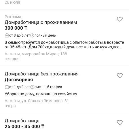
26 июля
Реклама
Домработница с проживанием
300 000 ₸
от 3 до 6 лет
полный день
В семью требуется домработница с опытом работы,в возрасте
от 35-45лет. Дом 700кв,каждый день все мыть не нужно,все
по зонам. В обязанности будет входить только уборка,без
Алматы, микрорайон Мирас, 188
готовки,стирки и...
сегодня
Домработница без проживания
Договорная
от 1 до 3 лет
сменный график
Уборка по дому, помощь по хозяйству
Алматы, ул. Салыка Зиманова, 31
вчера
Домработница
25 000 - 35 000 ₸