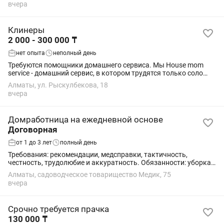
вчера
Клинеры
2 000 - 300 000 ₸
нет опыта
неполный день
Требуются помощники домашнего сервиса. Мы House mom
service - домашний сервис, в котором трудятся только соло
мамы. Меня зовут Зарина - я основатель сервиса и мама,
Алматы, ул. Рыскулбекова, 18
которая одна воспитывает...
вчера
Домработница на ежедневной основе
Договорная
от 1 до 3 лет
полный день
Требования: рекомендации, медсправки, тактичность,
честность, трудолюбие и аккуратность. Обязанности: уборка,
стирка, глажка, уход за домашними животными,
Алматы, садоводческое товарищество Медик, 75
приготовление еды детям, редкий или...
вчера
Срочно требуется прачка
130 000 ₸