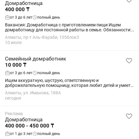
Домработница
400 000 ₸
от 3 до 6 лет
полный день
Вакансия: Домработница с приготовлением пищи Ищем
домработницу для постоянной работы в семье. Обязанности:
•Уборка квартиры •Стирка и глажка одежды •Поддержание
Алматы, пр-т Аль-Фараби, 105блок3
порядка в доме и в шкафах...
10 июля
Семейный домработник
10 000 ₸
от 3 до 6 лет
полный день
Ищем аккуратную, шуструю, ответственную и
доброжелательную помощницу, которая любит детей и умеет
находить с ними общий язык. Обязанности: • Присмотр за
Алматы, ул. Иманова, 188А
детьми. • Контроль онлайн-занятий и...
сегодня
Реклама
Домработница
400 000 - 450 000 ₸
от 1 до 3 лет
полный день