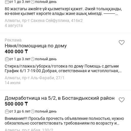
от 1 до 3 лет
полный день
80 жастағы әжейге үй қызметкері қажет. Әжей толыққанды,
өз-өзіне қызмет көрсете алады және ашық мінезді. ⸻
Міндеттері: •күнделікті түскі ас дайындау; •аптасына 3 рет
Алматы, пр-т Сакена Сейфуллина, 416к2
ылғалды тазалау; •әңгімелесу,...
4 августа
Реклама
Няня/помощница по дому
400 000 ₸
от 1 до 3 лет
полный день
Стирка/глажка/уборка/готовка по дому Помощь с детьми
График 6/1 7-19:00 Добрая, ответственная и чистоплотная,
стрессоустойчивая Возраст от 30 до 50лет Оплачиваемые
Алматы, пр-т Аль-Фараби, 27/1
задержки 2000тг/ч
14 июля
Домработница на 5/2, в Бостандыкский район
500 000 ₸
от 3 до 6 лет
полный день
Внимание!!! Просьба прочесть объявление полностью, нужно
обязательно соответствовать требованиям по возрасту и
месту проживания, а так же наличию рекомендаций!
Алматы, пр-т Абая, 130/2