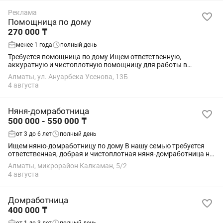
Реклама
Помощница по дому
270 000 ₸
менее 1 года
полный день
Требуется помощница по дому Ищем ответственную,
аккуратную и чистоплотную помощницу для работы в
частном доме. Обязанности: уборка частного дома; стирка;
Алматы, ул. Ануарбека Усенова, 13Б
глажка белья; поддержание чистоты и...
4 августа
Няня-домработница
500 000 - 550 000 ₸
от 3 до 6 лет
полный день
Ищем няню-домработницу по дому В нашу семью требуется
ответственная, добрая и чистоплотная няня-домработница на
долгосрочную работу. График работы: 6/1, 7:30-19:30, иногда
Алматы, микрорайон Калкаман, 5/2
по вечерам возможны...
4 августа
Домработница
400 000 ₸