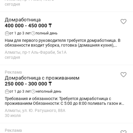
Требуется домработница в семью, на...
сегодня
Домработница
400 000 - 450 000 ₸
от 1 до 3 лет
полный день
Нам для первого руководителя требуется домработница. В
обязанности входит уборка, готовка (домашняя кухня),
стирка, глажка. По условиям: График: 5/2 с 11:00 до 20: 00 ЗП:
Алматы, пр-т Аль-Фараби, 5к1А
400.000 на руки после...
сегодня
Реклама
Домработница с проживанием
250 000 - 300 000 ₸
от 1 до 3 лет
неполный день
Требования и обязанности: Требуется домработница с
проживанием Обязанности: С 5:00 до 8:00 поливать газон и
зелёные насаждения Уборка территории С 12:00 до 14:00
Алматы, ул. Ю. Ратушного, 88А
Замена постельного...
30 июля
Реклама