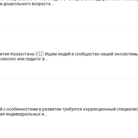
ты с детьми дошкольного возраста...
 экосистемы Logozavr! 🦖 Вы специалист детского
сихолог или педагог в...
й с особенностями в развитии требуется коррекционный специалист
ия индивидуальных и...