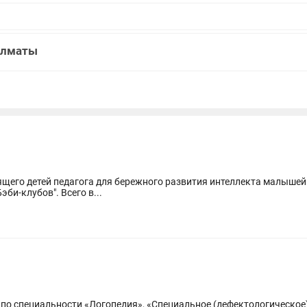
 Алматы
детей педагога для бережного развития интеллекта малышей от 1 года до 7л
би-клубов". Всего в...
иальности «Логопедия», «Специальное (дефектологическое) образование». На