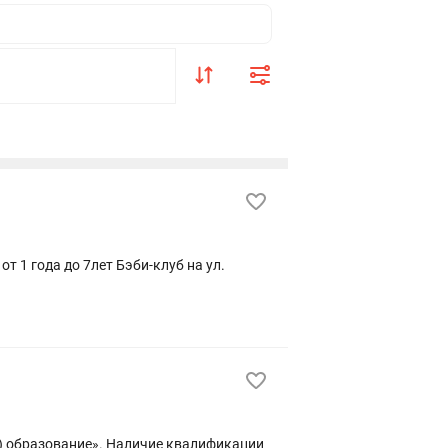
ет Бэби-клуб на ул.
личие квалификации