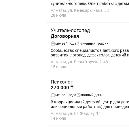
«учитель-логопед». Опыт рабо
Алматы, ул. Кенесары хана, 52
28 июля
Учитель-логопед
Договорная
менее 1 года
сменный график
Сообщество специалистов детского развития Казахстана 🇰🇿 Ищем людей в сообщество нашей
развития, логопед, дефектолог, детский п
Алматы, ул. Веры Хоружей, 48
15 июля
Психолог
270 000 ₸
менее 1 года
полный день
В коррекционный детский центр для дете
или социальный работник) для проведен
Алматы, ул. СТ Жайлау, 14
14 июля