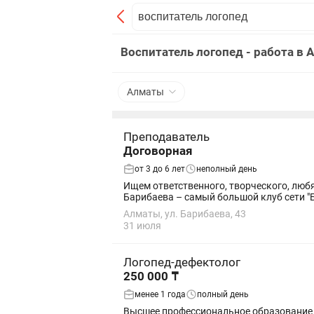
Воспитатель логопед - работа в
Алматы
Преподаватель
Договорная
от 3 до 6 лет
неполный день
Ищем ответственного, творческого, любящего 
Барибаева – самый большой клуб сети "Бэ
Алматы, ул. Барибаева, 43
31 июля
Логопед-дефектолог
250 000 ₸
менее 1 года
полный день
Высшее профессиональное образование по спец