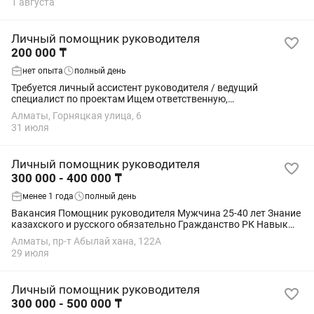
1 августа
Личный помощник руководителя
200 000 ₸
нет опыта
полный день
Требуется личный ассистент руководителя / ведущий
специалист по проектам Ищем ответственную,
организованную и энергичную девушку в нашу команду.
Алматы, Горняцкая улица, 6
Требования: • Девушка от 21 до 28 лет. • Свободное...
31 июля
Личный помощник руководителя
300 000 - 400 000 ₸
менее 1 года
полный день
Вакансия Помощник руководителя Мужчина 25-40 лет Знание
казахского и русского обязательно Гражданство РК Навык
работы в Срм системе График работы Пн-пт, с 10.00 до 20.00
Алматы, пр-т Абылай хана, 122А
Зп 300-400 тысяч
29 июля
Личный помощник руководителя
300 000 - 500 000 ₸