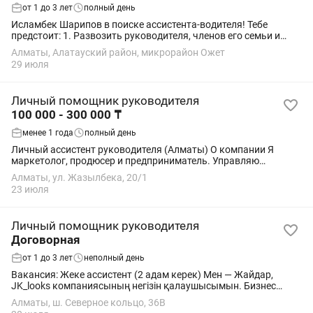
от 1 до 3 лет
полный день
Исламбек Шарипов в поиске ассистента-водителя! Тебе
предстоит: 1. Развозить руководителя, членов его семьи и
сотрудников по различным местам. 2. Выполнять поручения
Алматы, Алатауский район, микрорайон Ожет
связанные с перевозкой и...
29 июля
Личный помощник руководителя
100 000 - 300 000 ₸
менее 1 года
полный день
Личный ассистент руководителя (Алматы) О компании Я
маркетолог, продюсер и предприниматель. Управляю
маркетингом, рекламой, контентом, съёмками, запуском
Алматы, ул. Жазылбека, 20/1
проектов и развитием бизнеса. Сейчас ищу...
23 июля
Личный помощник руководителя
Договорная
от 1 до 3 лет
неполный день
Вакансия: Жеке ассистент (2 адам керек) Мен — Жайдар,
JK_looks компаниясының негізін қалаушысымын. Бизнес
саласында 20 жылдық тәжірибем бар. Қазіргі таңда Аслан
Алматы, ш. Северное кольцо, 36В
Жумабаев-тің The One System...