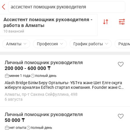
Ассистент помощник руководителя -
работа в Алматы
10 вакансий
Алматы
Профессия
График работы
Рядо
Личный помощник руководителя
200 000 - 600 000 ₸
менее 1 года
полный день
Alash Bridge Білім Беру Орталығы- ҰБТ-ға және Шет Елге оқуға
жіберуге арналған EdTech стартап компания. Founder және СО-
Founder ге көмекші қыз іздейміз. Операционный задачаларды
Алматы, пр-т Сакена Сейфуллина, 498
дедлайнға үлгеріп...
6 августа
Личный помощник руководителя
50 000 ₸
нет опыта
полный день