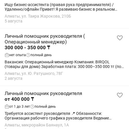
Ищу бизнес-ассистента (правая рука предпринимателя) /
Удаленно/офлайн Привет! Я развиваю бизнес в реальном
секторе снабжение промышленного сектора и прямо сейчас
Алматы, ул. Таира Жарокова, 210Б
прохожу мощное дорогое обучение по...
5 августа
Личный помощник руководителя (
Операционный менеджер)
300 000 - 350 000 ₸
нет опыта
полный день
Вакансия: Операционный менеджер Компания: BIRQOL
(товары для дома) Заработная плата: 300 000–350 000 тг (по
результатам собеседования) График работы: 5/2 С 10:00 до
Алматы, ул. Ю. Ратушного, 78Г
19:00 Подчинение:...
2 августа
Личный помощник руководителя
от 400 000 ₸
от 1 до 3 лет
полный день
Требуется ассистент руководителя 📍 Обязанности:
Организация рабочего графика руководителя Ведение
деловой переписки Подготовка документов и отчетов
Алматы, микрорайон Баянаул, 1А
Выполнение поручений руководителя ...