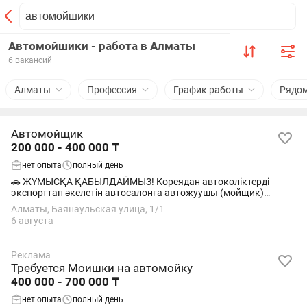
Автомойшики - работа в Алматы
6 вакансий
Алматы
Профессия
График работы
Рядо
Автомойщик
200 000 - 400 000 ₸
нет опыта
полный день
🚗 ЖҰМЫСҚА ҚАБЫЛДАЙМЫЗ! Кореядан автокөліктерді
экспорттап әкелетін автосалонға автожуушы (мойщик)
қажет. Міндетіңіз: Көліктерді жуу және таза күйде ұстау. Біз
Алматы, Баянаульская улица, 1/1
ұсынамыз: ✅ Айлық – 200 000 ₸ ✅...
6 августа
Реклама
Требуется Моишки на автомойку
400 000 - 700 000 ₸
нет опыта
полный день