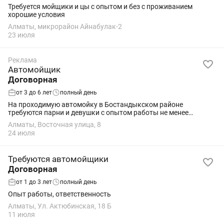
Требуется мойщики и цы с опытом и без с проживанием
хорошие условия
Алматы, микрорайон Айнабулак-2
23 июля
Реклама
Автомойщик
Договорная
от 3 до 6 лет
полный день
На проходимую автомойку в Бостандыкском районе
требуются парни и девушки с опытом работы не менее
3лет.Отличные условия для проживания.З п
Алматы, Восточная улица, 8
35%ежедневно.Режим работы с 8.00-23.00.Обязательное
24 июля
умение...
Требуются автомойщики
Договорная
от 1 до 3 лет
полный день
Опыт работы, ответственность
Алматы, Ул. Актюбинская, 18 Б
11 июля