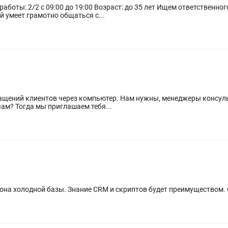
аботы: 2/2 с 09:00 до 19:00 Возраст: до 35 лет Ищем ответственно
 умеет грамотно общаться с...
. Нам нужны, менеджеры консультанты. Ищешь работу в открытой
рабочей среде, готов к интересным задачам? Тогда мы приглашаем тебя...
вона холодной базы. Знание CRM и скриптов будет преимуществом.