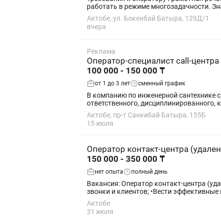
работать
Актобе, ул. Бокенбай Батыра, 129Д/1
вчера
Реклама
Оператор-специалист call-центра
100 000 - 150 000 ₸
от 1 до 3 лет
сменный график
В компанию по инженерной сантехнике ср
ответственного, дисциплинированного, 
Актобе, пр-т Санкибай Батыра, 155Б
15 июля
Оператор контакт-центра (удален
150 000 - 350 000 ₸
нет опыта
полный день
Вакансия: Оператор контакт-центра (уда
звонки и клиентов; •Вести эффективные 
Актобе
31 июля