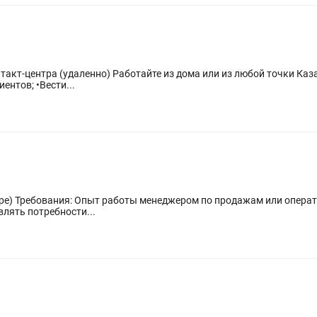
ентов; •Вести...
да. Навыки
нков. Умение выявлять потребности...