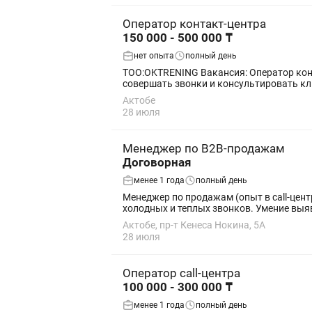
Оператор контакт-центра
150 000 - 500 000 ₸
нет опыта
полный день
TOO:OKTRENING Вакансия: Оператор контакт-центра (удаленно) Работайте из дома или из любой точки Казахстана! Что нужно делать: •Принимать и
совершать звонки и консультировать кли
Актобе
28 июля
Менеджер по B2B-продажам
Договорная
менее 1 года
полный день
Менеджер по продажам (опыт в call-центре) Требования: Опыт работы менеджером по продажам или оператором call-центра от 1 го
холодных и теплых зво
Актобе, пр-т Кенеса Нокина, 5А
28 июля
Оператор call-центра
100 000 - 300 000 ₸
менее 1 года
полный день