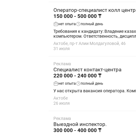
Оператор-специалист колл центр
150 000 - 500 000 ₸
нет опыта
полный день
Требования к кандидату: Владение казахским и русским языками. Грамотная устная речь и умение вести переговоры. Уверенное пользование
компьютером. Ответственность, д
Актобе, пр-т Алии Молдагуловой, 46
31 июля
Реклама
Специалист контакт-центра
220 000 - 240 000 ₸
нет опыта
полный день
У нас открыта вакансия оператора. Комп
Актобе
26 июля
Реклама
Выездной инспектор.
300 000 - 400 000 ₸