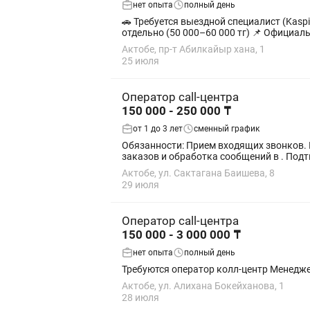
нет опыта
полный день
🚗 Требуется выездной специалист (Kaspi Bank) 💰 Оклад: 180 000 тг на руки+200 000 бонусы 💸 Средний доход: 400 000 тг
отдельно (50 000–60 000 тг) 📌 
Актобе, пр-т Абилкайыр хана, 1
25 июля
Оператор call-центра
150 000 - 250 000 ₸
от 1 до 3 лет
сменный график
Обязанности: Прием входящих звонков. 
заказов и обработка сообщений в . Подт
Актобе, ул. Сактагана Баишева, 8
29 июля
Оператор call-центра
150 000 - 3 000 000 ₸
нет опыта
полный день
Требуются оператор
Актобе, ул. Алихана Бокейханова, 1
28 июля