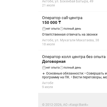
Актобе, ул. Бокенбай Батыра, 49
21 июля
Оператор call-центра
150 000 ₸
нет опыта
полный день
Ответственная отвечать на звонки
Актобе, ул. Мукагали Макатаева, 38
18 июля
Оператор колл центра без опыта
Договорная
нет опыта
полный день
🔹 Основные обязанности: • Совершать исходящие звонки клиентам банка с просроченной задолженностью. • Работать через специальную
программу на ПК. • Вести пере
Актобе
9 июля
© 2012-2026, АО «Kaspi Bank»