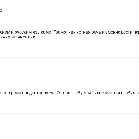
а
исциплинированность и...
ьютер мы предоставляем . От вас требуется тихое место и стабил