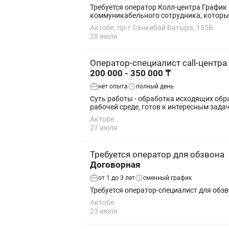
Требуется оператор Колл-центра График р
коммуникабельного сотрудника, который
Актобе, пр-т Санкибай Батыра, 155Б
28 июля
Оператор-специалист call-центра
200 000 - 350 000 ₸
нет опыта
полный день
Суть работы - обработка исходящих обращений клиентов через компьютер
Актобе
27 июля
Требуется оператор для обзвона
Договорная
от 1 до 3 лет
сменный график
Требуется оператор-специалист для обз
Актобе
23 июля