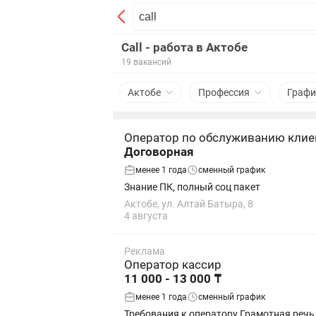
Call - работа в Актобе
19 вакансий
Актобе
Профессия
Графи
Оператор по обслуживанию клие
Договорная
менее 1 года
сменный график
Знание ПК, полный соц пакет
Актобе, ул. Алтай Батыра, 8
4 августа
Реклама
Оператор кассир
11 000 - 13 000 ₸
менее 1 года
сменный график
Требования к оператору Грамотная речь. Вежливость и стрессоустойчивость. Ответственность и внимательность. Уверенное владение ПК. Умение