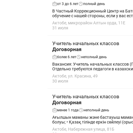
от 3 до 6 лет
полный день
В Частный Коррекционный Центр на Баты
обучение с нашей стороны, если у вас ест
Актобе, микрорайон Алтын орда, 11Е
31 июля
Учитель начальных классов
Договорная
более 6 лет
неполный день
Вакансия: Учитель начальных классов (Продленка — выполнение до
Отдельно требуются педагоги в казахские
Актобе, ул. Красина, 49
30 июля
Учитель начальных классов
Договорная
менее 1 года
неполный день
Ағылшын маманы және бастауыш мамандары
болуы; • Қазақ тілінде еркін сөйлеуі (орыс 
Актобе, Набережная улица, 81Б