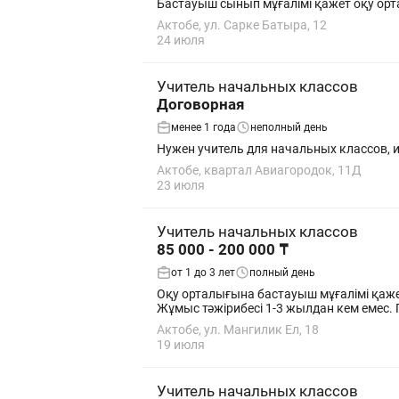
Бастауыш сынып мұғалімі қажет оқу ор
Актобе, ул. Сарке Батыра, 12
24 июля
Учитель начальных классов
Договорная
менее 1 года
неполный день
Нужен учитель для начальных классов, и
Актобе, квартал Авиагородок, 11Д
23 июля
Учитель начальных классов
85 000 - 200 000 ₸
от 1 до 3 лет
полный день
Оқу орталығына бастауыш мұғалімі қажет. Білікті, жауапкершілігі мол, балаларды жақсы көретін, нәтижеге жұмыс жасайтын, пысық мұғалім
Жұм
Актобе, ул. Мангилик Ел, 18
19 июля
Учитель начальных классов