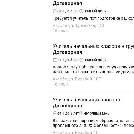
Договорная
от 1 до 3 лет
полный день
Требуется учитель пот подготовке к шк
Актобе, ул. Тургенева, 110
16 июля
Учитель начальных классов в гр
Договорная
от 1 до 3 лет
полный день
Boston Study Hub приглашает учителя начальных клас
начальных классов в выполнении домашн
Актобе, ул. Бурабай, 10Г
16 июля
Учитель начальных классов
Договорная
от 1 до 3 лет
неполный день
В связи с расширением образовательный
продлённого дня. 📚 Обязаннос
Актобе, ул. Бурабай, 10