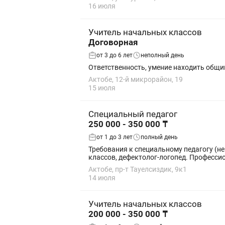
16 июля
Учитель начальных классов
Договорная
от 3 до 6 лет
неполный день
Ответственность, умение находить общи
Актобе, 12-й микрорайон, 19
15 июля
Специальный педагог
250 000 - 350 000 ₸
от 1 до 3 лет
полный день
Требования к специальному педагогу (нейропедагог) Образование Профильное педагогическое образование:
классов, дефектолог-лог
Актобе, пр-т Тауелсиздик, 9к1
14 июля
Учитель начальных классов
200 000 - 350 000 ₸