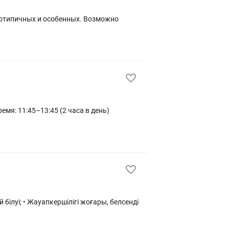
мотипичных и особенных. Возможно
ілуі; • Жауапкершілігі жоғары, белсенді