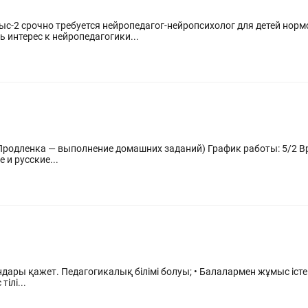
с-2 срочно требуется нейропедагог-нейропсихолог для детей нор
ь интерес к нейропедагогики...
машних заданий) График работы: 5/2 Время: 11:45–13:45 (2 часа в день)
 и русские...
 қажет. Педагогикалық білімі болуы; • Балалармен жұмыс істей б
тілі...