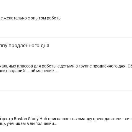
оле желательно с опытом работы
уппу продлённого дня
сов для работы с детьми в группе продлённого дня. Обязанности: — помощь ученикам
их заданий; — объяснение...
 центр Boston Study Hub приглашает в команду преподавателя нач
ти: • помощь ученикам в выполнении...