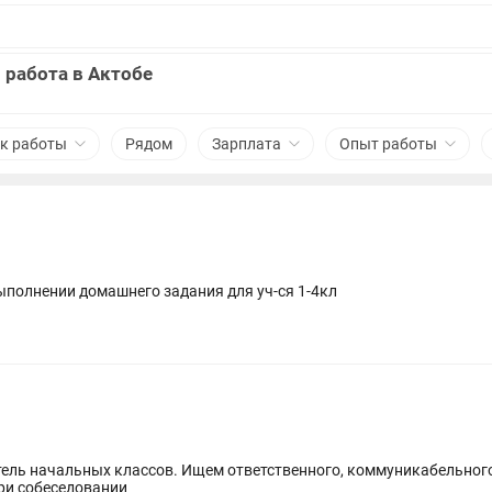
 работа в Актобе
к работы
Рядом
Зарплата
Опыт работы
полнении домашнего задания для уч-ся 1-4кл
итель начальных классов. Ищем ответственного, коммуникабельног
плата при собеседовании