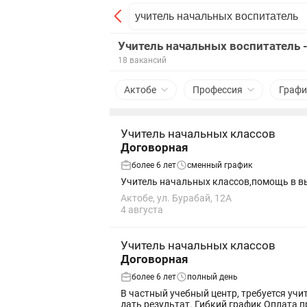
Учитель начальных воспитатель -
18 вакансий
Актобе
Профессия
Графи
Учитель начальных классов
Договорная
более 6 лет
сменный график
Учитель начальных классов,помощь в вы
Актобе, ул. Бурабай, 12А
4 августа
Учитель начальных классов
Договорная
более 6 лет
полный день
В частный учебный центр, требуется уч
дать результат. Гибкий график О