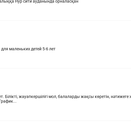
талыққа Нур сити ауданында орналасқан
 для маленьких детей 5-6 лет
 іздемін.
ыс тәжірибесі 1-3 жылдан кем емес. График...