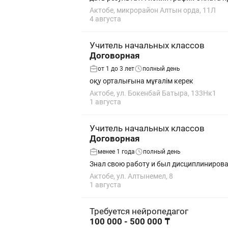
Актобе, микрорайон Алтын орда, 11Л
4 августа
Учитель начальных классов
Договорная
от 1 до 3 лет
полный день
оқу орталығына мұғалім керек
Актобе, ул. Бокенбай Батыра, 133Нк1
1 августа
Учитель начальных классов
Договорная
менее 1 года
полный день
Знал свою работу и был дисциплиниров
Актобе, ул. Алтынемел, 8
1 августа
Требуется нейропедагог
100 000 - 500 000 ₸