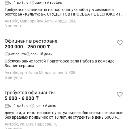
от 1 до 3 лет
сменный график
Требуются официанты на постоянную работу в семейный
ресторан «Культура». СТУДЕНТОВ ПРОСЬБА НЕ БЕСПОКОИТЬ
Рассматриваются девушки и парни в возрасте 18-32,
Актобе, микрорайон Алтын орда, 38А
свободные от учебы, опыт работы не...
3 августа
Официант в ресторане
200 000 - 250 000 ₸
нет опыта
полный день
Обслуживание гостей Подготовка зала Работа в команде
Знание сервиса
Актобе, пр-т Алии Молдагуловой, 30Б
5 августа
требуется официанты
5 000 - 6 000 ₸
от 1 до 3 лет
полный день
девушки, ответственные пунктуальные общительные честные
без вредных привычек от 18 лет, не студенты в день 5000 +
бонусы зп 1 раз в месяц график 2/2 с 10:30 до 23:30 обед
Актобе, ул. В.И. Пацаева, 10
развозка в черте города