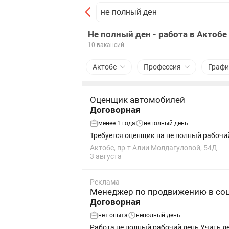
Не полный ден - работа в Актобе
10 вакансий
Актобе
Профессия
Графи
Оценщик автомобилей
Договорная
менее 1 года
неполный день
Требуется оценщик на не полный рабочий
Актобе, пр-т Алии Молдагуловой, 54Д
3 августа
Реклама
Менеджер по продвижению в соц
Договорная
нет опыта
неполный день
Работа не полны