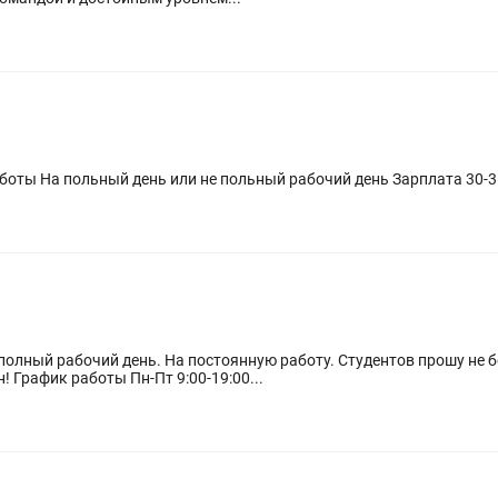
Ищу стоматолога терапевта с опытом работы На польный день или не польный рабочий день
 полный рабочий день. На постоянную работу. Студентов прошу не
трудоустройство. Сертификат обязателен! График работы Пн-Пт 9:00-19:00...
1