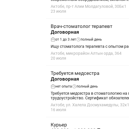
Актобе, пр-т Алии Молдагуловой, 30Бк1
23 июля
Врач-стоматолог терапевт
Договорная
от 1 до 3 лет
полный день
Актобе, микрорайон Алтын орда, 364
20 июля
Требуется медсестра
Договорная
нет опыта
полный день
Требуется медсестра в стоматологию на
Актобе, ул. Халела Досмухамедулы, 32к
16 июля
Курьер