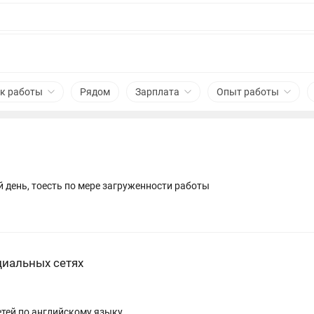
к работы
Рядом
Зарплата
Опыт работы
 день, тоесть по мере загруженности работы
иальных сетях
й рабочий день Учить детей по английскому языку