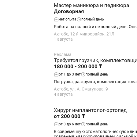
Мастер маникюра и педикюра
Договорная
нет опыта
полный день
Работа на полный и не полный день. Оп
Актобе, 12-й микрорайон, 21Л
1 августа
Реклама
Требуется грузчик, комплектовщи
180 000 - 200 000 ₸
от 1 до 3 лет
полный день
Погрузка, разгрузка, комплектация това
Актобе, ул. А. Смагулова, 9
4 августа
Хирург имплантолог-ортопед
от 200 000 ₸
от 3 до 6 лет
полный день
В современную стоматологическую клинику требуется вра
современным оборудованием, сильной к