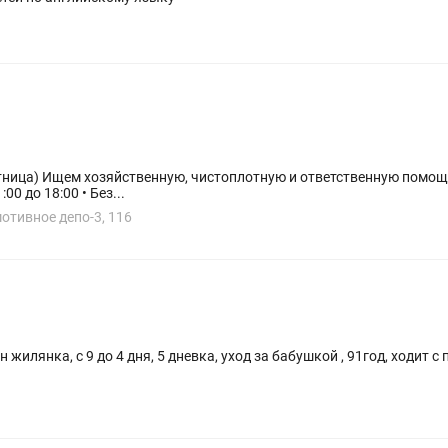
постоянную работу.
 • С 11:00 до 18:00 • Без...
отивное депо-3, 116
н жилянка, с 9 до 4 дня, 5 дневка, уход за бабушкой , 91год, ходит с