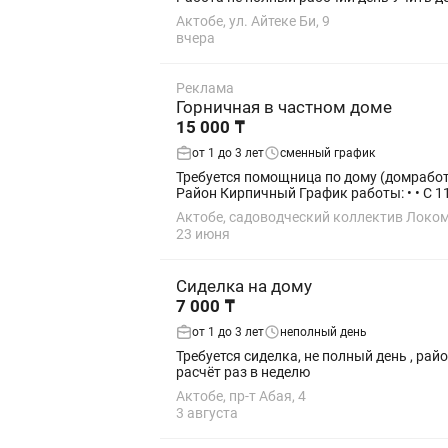
Актобе, ул. Айтеке Би, 9
вчера
Реклама
Горничная в частном доме
15 000 ₸
от 1 до 3 лет
сменный график
Требуется помощница по дому (домработница) Ищем хозяйственную, чистоплотную и ответственную помощницу в семью на 
Район Кирпичный График работы: •
Актобе, садоводческий коллектив Локом
23 июня
Сиделка на дому
7 000 ₸
от 1 до 3 лет
неполный день
Требуется сиделка, не полный день , райо
расчёт раз в неделю
Актобе, пр-т Абая, 4
3 августа