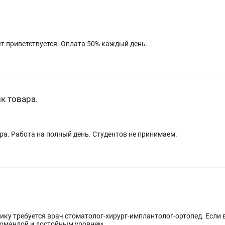
ыт приветствуется. Оплата 50% каждый день.
к товара.
ра. Работа на полный день. Студентов не принимаем.
ч стоматолог-хирург-имплантолог-ортопед. Если вы стремитесь работать в клинике с
омандой и достойным уровнем...