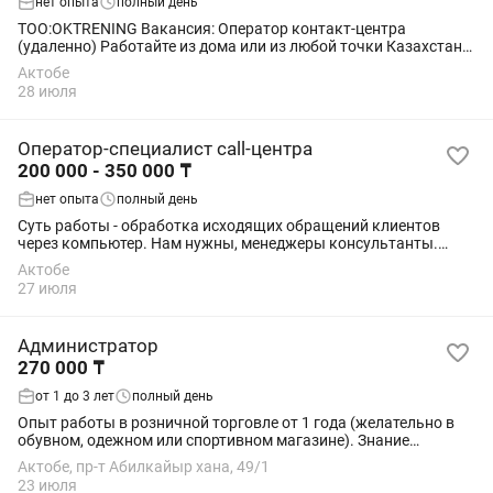
нет опыта
полный день
TOO:OKTRENING Вакансия: Оператор контакт-центра
(удаленно) Работайте из дома или из любой точки Казахстана!
Что нужно делать: •Принимать и совершать звонки и
Актобе
консультировать клиентов; •Вести...
28 июля
Оператор-специалист call-центра
200 000 - 350 000 ₸
нет опыта
полный день
Суть работы - обработка исходящих обращений клиентов
через компьютер. Нам нужны, менеджеры консультанты.
Ищешь работу в открытой рабочей среде, готов к интересным
Актобе
задачам? Тогда мы приглашаем тебя...
27 июля
Администратор
270 000 ₸
от 1 до 3 лет
полный день
Опыт работы в розничной торговле от 1 года (желательно в
обувном, одежном или спортивном магазине). Знание
стандартов обслуживания покупателей. Навыки управления
Актобе, пр-т Абилкайыр хана, 49/1
персоналом и организации работы...
23 июля