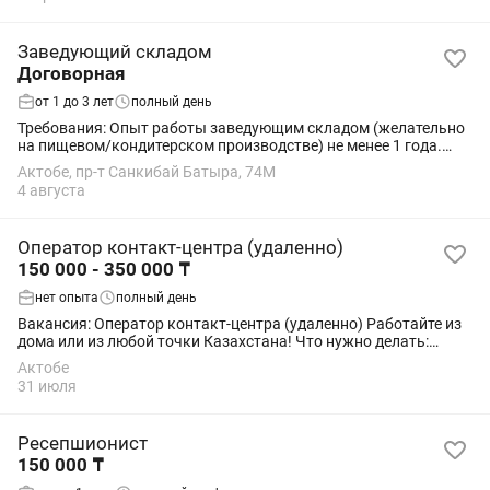
Заведующий складом
Договорная
от 1 до 3 лет
полный день
Требования: Опыт работы заведующим складом (желательно
на пищевом/кондитерском производстве) не менее 1 года.
Знание складского учета, приемки и хранения ТМЦ.
Актобе, пр-т Санкибай Батыра, 74М
Уверенный пользователь ПК (1С, iiko,...
4 августа
Оператор контакт-центра (удаленно)
150 000 - 350 000 ₸
нет опыта
полный день
Вакансия: Оператор контакт-центра (удаленно) Работайте из
дома или из любой точки Казахстана! Что нужно делать:
•Принимать и совершать звонки и клиентов; •Вести
Актобе
эффективные переговоры с...
31 июля
Ресепшионист
150 000 ₸