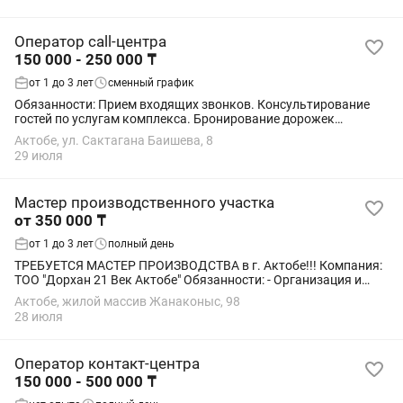
Оператор call-центра
150 000 - 250 000 ₸
от 1 до 3 лет
сменный график
Обязанности: Прием входящих звонков. Консультирование
гостей по услугам комплекса. Бронирование дорожек
боулинга и столиков. Прием заказов и обработка сообщений
Актобе, ул. Сактагана Баишева, 8
в . Подтверждение и сопровождение...
29 июля
Мастер производственного участка
от 350 000 ₸
от 1 до 3 лет
полный день
ТРЕБУЕТСЯ МАСТЕР ПРОИЗВОДСТВА в г. Актобе!!! Компания:
ТОО "Дорхан 21 Век Актобе" Обязанности: - Организация и
контроль работы смены/участка сборки секционных ворот и
Актобе, жилой массив Жанаконыс, 98
роллетных систем. -...
28 июля
Оператор контакт-центра
150 000 - 500 000 ₸