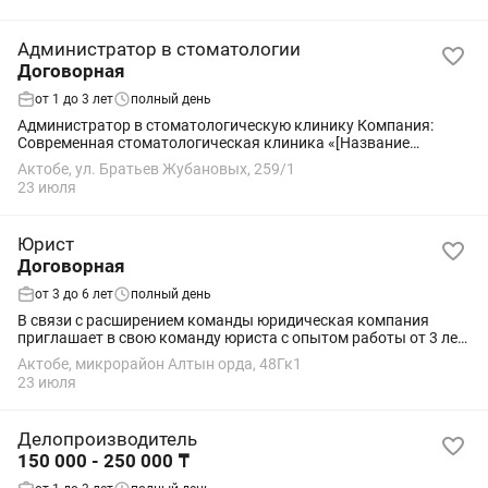
Администратор в стоматологии
Договорная
от 1 до 3 лет
полный день
Администратор в стоматологическую клинику Компания:
Современная стоматологическая клиника «[Название
Клиники]» приглашает в команду ответственного и
Актобе, ул. Братьев Жубановых, 259/1
коммуникабельного Администратора. Обязанности: •...
23 июля
Юрист
Договорная
от 3 до 6 лет
полный день
В связи с расширением команды юридическая компания
приглашает в свою команду юриста с опытом работы от 3 лет.
Мы оказываем юридические услуги физическим и
Актобе, микрорайон Алтын орда, 48Гк1
юридическим лицам и ищем профессионала,...
23 июля
Делопроизводитель
150 000 - 250 000 ₸