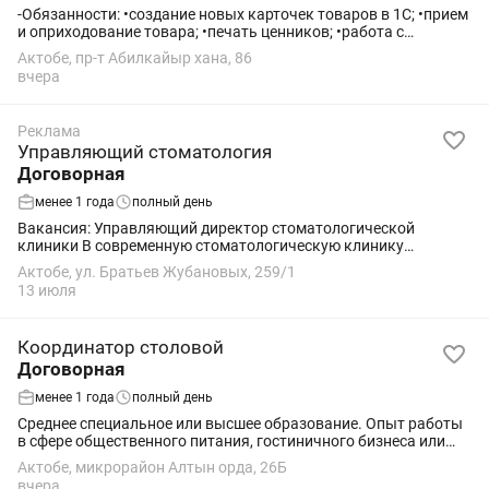
-Обязанности: •создание новых карточек товаров в 1С; •прием
и оприходование товара; •печать ценников; •работа с
остатками, перемещениями и номенклатурой; •контроль
Актобе, пр-т Абилкайыр хана, 86
корректности информации в...
вчера
Реклама
Управляющий стоматология
Договорная
менее 1 года
полный день
Вакансия: Управляющий директор стоматологической
клиники В современную стоматологическую клинику
требуется управляющий директор. Обязанности: Организация
Актобе, ул. Братьев Жубановых, 259/1
и контроль работы клиники. Управление...
13 июля
Координатор столовой
Договорная
менее 1 года
полный день
Среднее специальное или высшее образование. Опыт работы
в сфере общественного питания, гостиничного бизнеса или
администрирования приветствуется. Знание санитарных норм
Актобе, микрорайон Алтын орда, 26Б
и правил. Навыки...
вчера