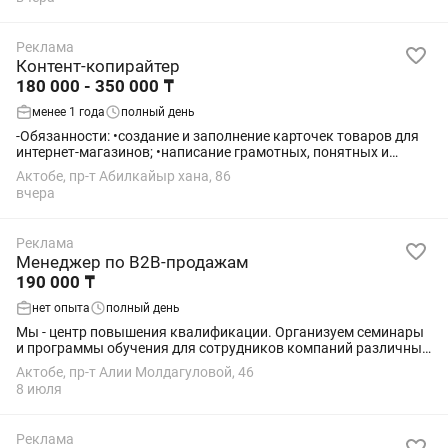
Реклама
Контент-копирайтер
180 000 - 350 000 ₸
менее 1 года
полный день
-Обязанности: •создание и заполнение карточек товаров для
интернет-магазинов; •написание грамотных, понятных и
продающих описаний; •заполнение характеристик товаров;
Актобе, пр-т Абилкайыр хана, 86
•проверка текста на ошибки и...
вчера
Реклама
Менеджер по B2B-продажам
190 000 ₸
нет опыта
полный день
Мы - центр повышения квалификации. Организуем семинары
и программы обучения для сотрудников компаний различных
отраслей. У нас открыта вакансия: Менеджер по продажам
Актобе, пр-т Алии Молдагуловой, 46
Обязанности: Исходящие звонки...
8 июля
Реклама