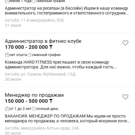
менее 1 года
сменный график
Администратор на ресепшн (в бассейн) Ищем в нашу команду
внимательного, гостеприимного и ответственного сотрудника
на позицию администратора ресепшн в бассейн. Условия
Актобе, 11-й микрорайон, 85Б
работы: • График: 2/2. •...
31 июля
Администратор в фитнес-клубе
170 000 - 200 000 ₸
нет опыта
сменный график
Команда HARD FITNESS приглашает в свою команду
администратора. Для нас важно, чтобы каждый гость
чувствовал внимание, комфорт и высокий уровень сервиса с
Актобе, ул. Газизы Жубановой, 15Д
первых минут посещения клуба. Поэтому мы...
30 июля
Менеджер по продажам
150 000 - 500 000 ₸
от 1 до 3 лет
полный день
ВАКАНСИЯ: МЕНЕДЖЕР ПО ПРОДАЖАМ Мы ищем не просто
менеджера по продажам, а человека, который искренне хочет
помогать родителям выбирать лучшее образование и
Актобе, микрорайон Алтын орда, 24Б
развитие для своих детей. Что нужно...
30 июля