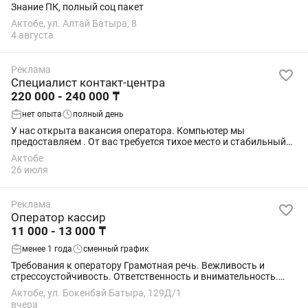
Знание ПК, полный соц пакет
Актобе, ул. Алтай Батыра, 8
4 августа
Реклама
Специалист контакт-центра
220 000 - 240 000 ₸
нет опыта
полный день
У нас открыта вакансия оператора. Компьютер мы
предоставляем . От вас требуется тихое место и стабильный
кабельный интернет.
Актобе
26 июля
Реклама
Оператор кассир
11 000 - 13 000 ₸
менее 1 года
сменный график
Требования к оператору Грамотная речь. Вежливость и
стрессоустойчивость. Ответственность и внимательность.
Уверенное владение ПК. Умение работать в режиме
Актобе, ул. Бокенбай Батыра, 129Д/1
многозадачности. Знание меню и...
вчера