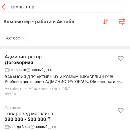
Компьютер - работа в Актобе
Актобе
Администратор
Договорная
нет опыта
полный день
ВАКАНСИЯ ДЛЯ АКТИВНЫХ И КОММУНИКАБЕЛЬНЫХ 💬
Учебный центр ищет АДМИНИСТРАТОРА! 📞 Обязанности: —
встреча клиентов, — ведение записей и графиков, — работа с
Актобе, пр-т Абилкайыр хана, 68/1
документацией, — координация работы...
вчера
Реклама
Товаровед магазина
230 000 - 500 000 ₸
от 1 до 3 лет
полный день