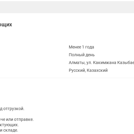
ющих
Менее 1 года
Полный день
Алматы, ул. Какимжана Казыбае
Русский, Казахский
д отгрузкой.
че или отправке.
ектующих.
и складе.